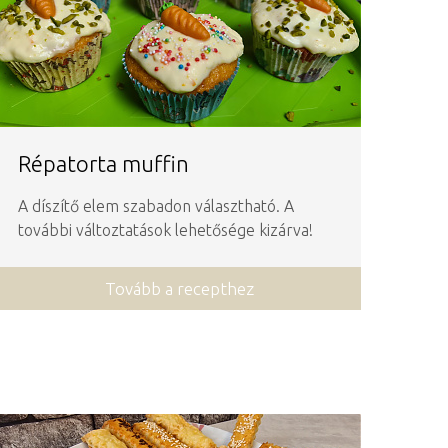
Répatorta muffin
A díszítő elem szabadon választható. A
további változtatások lehetősége kizárva!
Tovább a recepthez