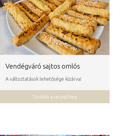
Vendégváró sajtos omlós
A változtatások lehetősége kizárva!
Tovább a recepthez