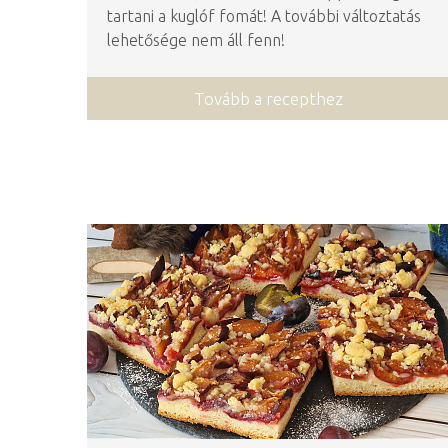
tartani a kuglóf fomát! A további változtatás
lehetősége nem áll fenn!
Tovább a recepthez