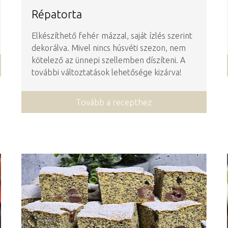
Répatorta
Elkészíthető fehér mázzal, saját ízlés szerint
dekorálva. Mivel nincs húsvéti szezon, nem
kötelező az ünnepi szellemben díszíteni. A
további változtatások lehetősége kizárva!
Tovább a recepthez