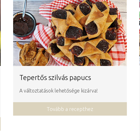
Tepertős szilvás papucs
A változtatások lehetősége kizárva!
Tovább a recepthez