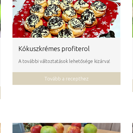
Kókuszkrémes profiterol
A további változtatások lehetősége kizárva!
Tovább a recepthez