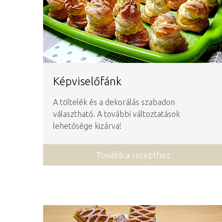
Képviselőfánk
A töltelék és a dekorálás szabadon
választható. A további változtatások
lehetősége kizárva!
Tovább a recepthez