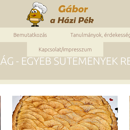
Bemutatkozás
Tanulmányok, érdekessé
Kapcsolat/impresszum
G - EGYÉB SÜTEMÉNYEK 