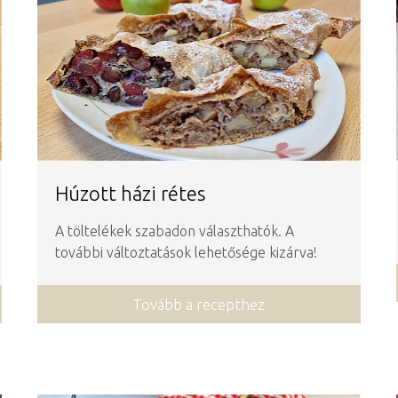
Húzott házi rétes
A töltelékek szabadon választhatók. A
további változtatások lehetősége kizárva!
Tovább a recepthez