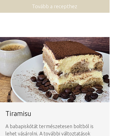
Tovább a recepthez
Tiramisu
A babapiskótát természetesen boltból is
lehet vásárolni. A további változtatások