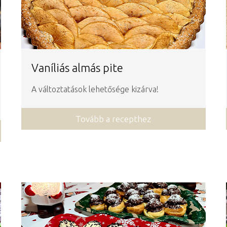
Vaníliás almás pite
A változtatások lehetősége kizárva!
Tovább a recepthez