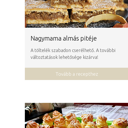
Nagymama almás pitéje
A töltelék szabadon cserélhető. A további
változtatások lehetősége kizárva!
Tovább a recepthez