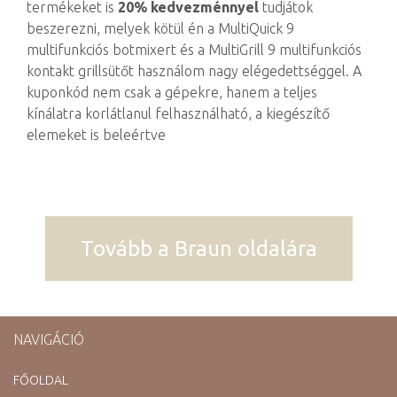
termékeket is
20% kedvezménnyel
tudjátok
beszerezni, melyek kötül én a MultiQuick 9
multifunkciós botmixert és a MultiGrill 9 multifunkciós
kontakt grillsütőt használom nagy elégedettséggel. A
kuponkód nem csak a gépekre, hanem a teljes
kínálatra korlátlanul felhasználható, a kiegészítő
elemeket is beleértve
Tovább a Braun oldalára
NAVIGÁCIÓ
FŐOLDAL