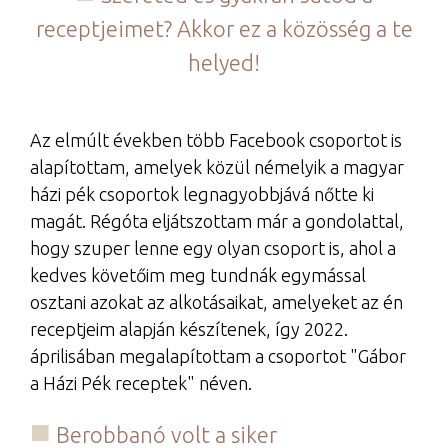
receptjeimet? Akkor ez a közösség a te
helyed!
Az elmúlt években több Facebook csoportot is
alapítottam, amelyek közül némelyik a magyar
házi pék csoportok legnagyobbjává nőtte ki
magát. Régóta eljátszottam már a gondolattal,
hogy szuper lenne egy olyan csoport is, ahol a
kedves követőim meg tundnák egymással
osztani azokat az alkotásaikat, amelyeket az én
receptjeim alapján készítenek, így 2022.
áprilisában megalapítottam a csoportot "Gábor
a Házi Pék receptek" néven.
Berobbanó volt a siker