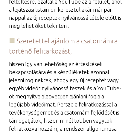
feltöltésre, ezáltal a YouTube az a felület, ahol
a lejátszási listáimon keresztül akár már pár
nappal az új receptek nyilvánossá tétele előtt is
meg lehet őket tekinteni.
Szeretettel ajánlom a csatornámra
történő felitarkozást,
hiszen így van lehetőség az értesítések
bekapcsolására és a készüléketek azonnal
jelezni fog nektek, ahogy egy új receptet vagy
egyéb videót nyilvánossá teszek és a YouTube-
ot megnyitva alapvetően ajánlani fogja a
legújabb videóimat. Persze a feliratkozással a
tevékenységemet és a csatornám fejlődését is
támogatjátok, hiszen minél többen vagytok
feliratkozva hozzám, a rendszer allgoritmusa