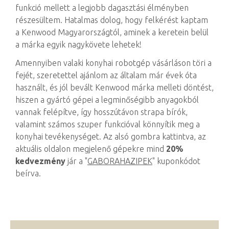
funkció mellett a legjobb dagasztási élményben
részesültem. Hatalmas dolog, hogy felkérést kaptam
a Kenwood Magyarországtól, aminek a keretein belül
a márka egyik nagykövete lehetek!
Amennyiben valaki konyhai robotgép vásárláson töri a
fejét, szeretettel ajánlom az általam már évek óta
használt, és jól bevált Kenwood márka melleti döntést,
hiszen a gyártó gépei a legminőségibb anyagokból
vannak felépítve, így hosszútávon strapa bírók,
valamint számos szuper funkcióval könnyítik meg a
konyhai tevékenységet. Az alsó gombra kattintva, az
aktuális oldalon megjelenő gépekre mind
20%
kedvezmény
jár a "
GABORAHAZIPEK
" kuponkódot
beírva.