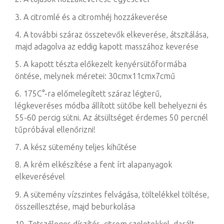
3. A citromlé és a citromhéj hozzákeverése
4. A további száraz összetevők elkeverése, átszitálása,
majd adagolva az eddig kapott masszához keverése
5. A kapott tészta előkezelt kenyérsütőformába
öntése, melynek méretei: 30cmx11cmx7cmű
6. 175C°-ra előmelegített száraz légterű,
légkeveréses módba állított sütőbe kell behelyezni és
55-60 percig sütni. Az átsültséget érdemes 50 percnél
tűpróbával ellenőrizni!
7. A kész sütemény teljes kihűtése
8. A krém elkészítése a fent írt alapanyagok
elkeverésével
9. A sütemény vízszintes felvágása, töltelékkel töltése,
összeillesztése, majd beburkolása
10. Tetszőleges díszítés, citrom szeletekkel, darált