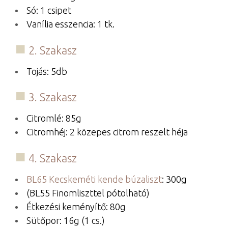
Só: 1 csipet
Vanília esszencia: 1 tk.
2. Szakasz
Tojás: 5db
3. Szakasz
Citromlé: 85g
Citromhéj: 2 közepes citrom reszelt héja
4. Szakasz
BL65 Kecskeméti kende búzaliszt
: 300g
(BL55 Finomliszttel pótolható)
Étkezési keményítő: 80g
Sütőpor: 16g (1 cs.)