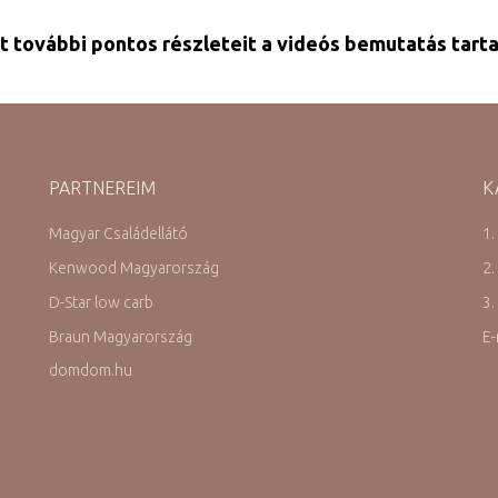
t további pontos részleteit a videós bemutatás tart
PARTNEREIM
K
Magyar Családellátó
1.
Kenwood Magyarország
2.
D-Star low carb
3.
Braun Magyarország
E-
domdom.hu