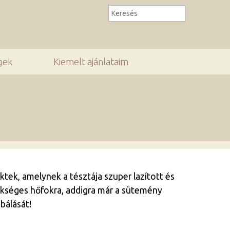
gek
Kiemelt ajánlataim
tek, amelynek a tésztája szuper lazított és
zükséges hőfokra, addigra már a sütemény
bálását!