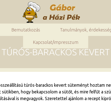
Bemutatkozás
Tanulmányok, érdekessé
Kapcsolat/impresszum
TÚRÓS-BARACKOS KEVERT
sszeállítású túrós-barackos kevert süteményt hoztam nek
t sütikben, hogy bekapcsolom a sütőt, és mire felfűt a s
lításával is megvagyok. Szeretettel ajánlom a recept kipró