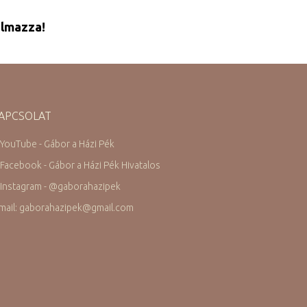
almazza!
APCSOLAT
 YouTube - Gábor a Házi Pék
 Facebook - Gábor a Házi Pék Hivatalos
 Instagram -
@
gaborahazipek
mail: gaborahazipek
@
gmail.com