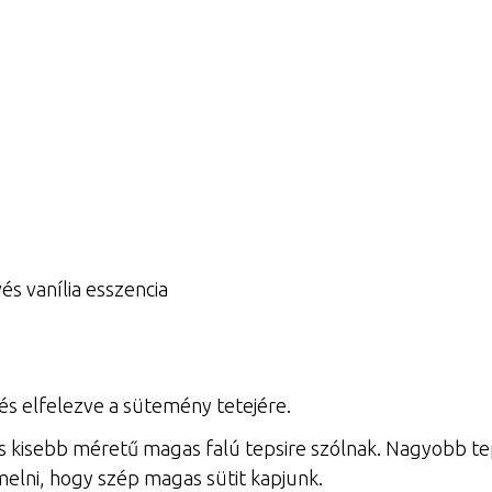
és vanília esszencia
 elfelezve a sütemény tetejére.
isebb méretű magas falú tepsire szólnak. Nagyobb tep
elni, hogy szép magas sütit kapjunk.