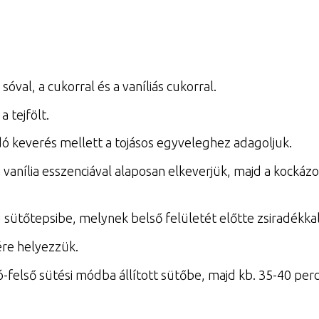
sóval, a cukorral és a vaníliás cukorral.
 tejfölt.
andó keverés mellett a tojásos egyveleghez adagoljuk.
s a vanília esszenciával alaposan elkeverjük, majd a kockáz
sütőtepsibe, melynek belső felületét előtte zsiradékkal k
ére helyezzük.
-felső sütési módba állított sütőbe, majd kb. 35-40 perc