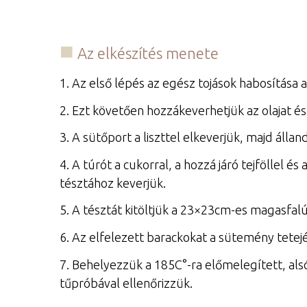
Az elkészítés menete
1. Az első lépés az egész tojások habosítása a 
2. Ezt követően hozzákeverhetjük az olajat és a
3. A sütőport a liszttel elkeverjük, majd áll
4. A túrót a cukorral, a hozzá járó tejföllel é
tésztához keverjük.
5. A tésztát kitöltjük a 23×23cm-es magasfalú 
6. Az elfelezett barackokat a sütemény tetej
7. Behelyezzük a 185C°-ra előmelegített, alsó
tűpróbával ellenőrizzük.