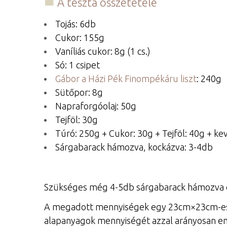
A tészta összetétele
Tojás: 6db
Cukor: 155g
Vaníliás cukor: 8g (1 cs.)
Só: 1 csipet
Gábor a Házi Pék Finompékáru liszt
: 240g
Sütőpor: 8g
Napraforgóolaj: 50g
Tejföl: 30g
Túró: 250g + Cukor: 30g + Tejföl: 40g + kev
Sárgabarack hámozva, kockázva: 3-4db
Szükséges még 4-5db sárgabarack hámozva és
A megadott mennyiségek egy 23cm×23cm-es k
alapanyagok mennyiségét azzal arányosan em