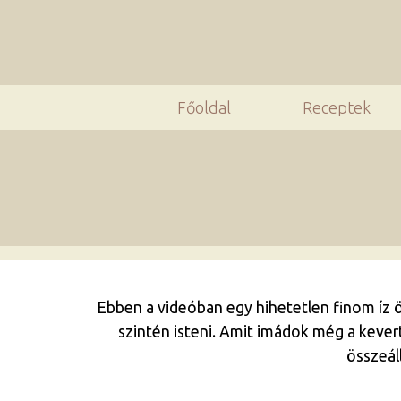
Főoldal
Receptek
Ebben a videóban egy hihetetlen finom íz ö
szintén isteni. Amit imádok még a kever
összeál