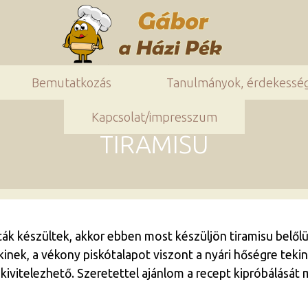
Bemutatkozás
Tanulmányok, érdekessé
Kapcsolat/impresszum
TIRAMISU
ák készültek, akkor ebben most készüljön tiramisu belől
nkinek, a vékony piskótalapot viszont a nyári hőségre teki
 kivitelezhető. Szeretettel ajánlom a recept kipróbálását