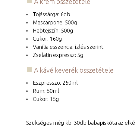
A krém összetétele
Tojássárga: 6db
Mascarpone: 500g
Habtejszín: 500g
Cukor: 160g
Vanília esszencia: ízlés szerint
Zselatin expressz: 5g
A kávé keverék összetétele
Eszpresszo: 250ml
Rum: 50ml
Cukor: 15g
Szükséges még kb. 30db babapiskóta az elkés