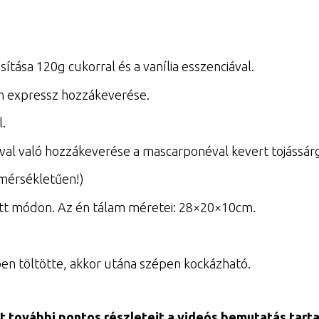
sítása 120g cukorral és a vanília esszenciával.
in expressz hozzákeverése.
l.
ával való hozzákeverése a mascarponéval kevert tojássár
őmérsékletűen!)
tott módon. Az én tálam méretei: 28×20×10cm.
yben töltötte, akkor utána szépen kockázható.
t további pontos részleteit a videós bemutatás tart