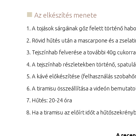
Az elkészítés menete
1. A tojások sárgáinak gőz felett történő habo
2. Rövid hűtés után a mascarpone és a zselat
3. Tejszínhab felverése a további 40g cukorra
4. A tejszínhab részletekben történő, spatul
5. A kávé előkészítése (felhasználás szobah
6. A tiramisu összeállítása a videón bemuta
7. Hűtés: 20-24 óra
8. Ha a tiramisu az előírt időt a hűtőszekrén
A recep