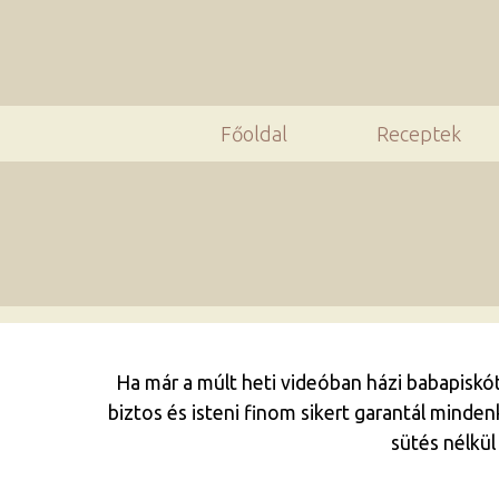
Főoldal
Receptek
Ha már a múlt heti videóban házi babapiskót
biztos és isteni finom sikert garantál minde
sütés nélkül