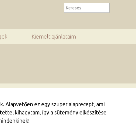
gek
Kiemelt ajánlataim
ük. Alapvetően ez egy szuper alaprecept, ami
ntettel kihagytam, így a sütemény elkészítése
 mindenkinek!