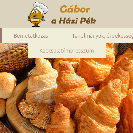
Bemutatkozás
Tanulmányok, érdekessé
Kapcsolat/impresszum