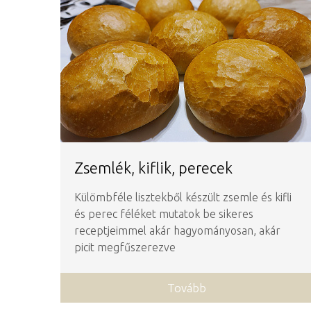
Zsemlék, kiflik, perecek
Külömbféle lisztekből készült zsemle és kifli
és perec féléket mutatok be sikeres
receptjeimmel akár hagyományosan, akár
picit megfűszerezve
Tovább