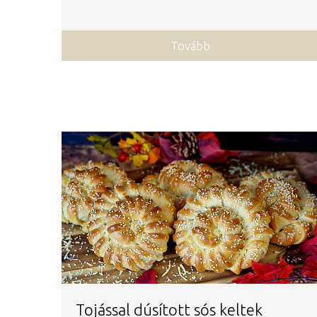
Tovább
Tojással dúsított sós keltek