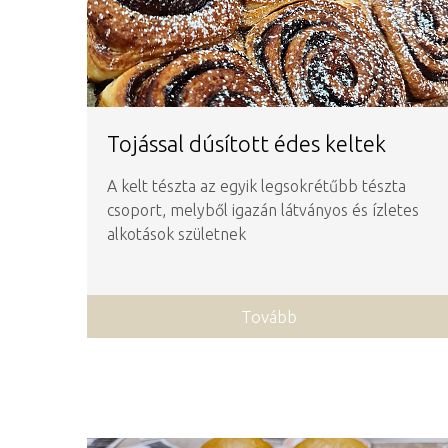
Tojással dúsított édes keltek
A kelt tészta az egyik legsokrétűbb tészta
csoport, melyből igazán látványos és ízletes
alkotások születnek
Tovább