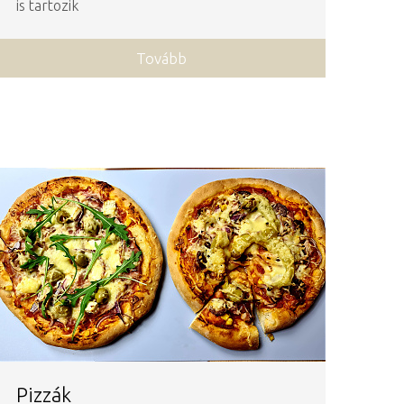
is tartozik
Tovább
Pizzák