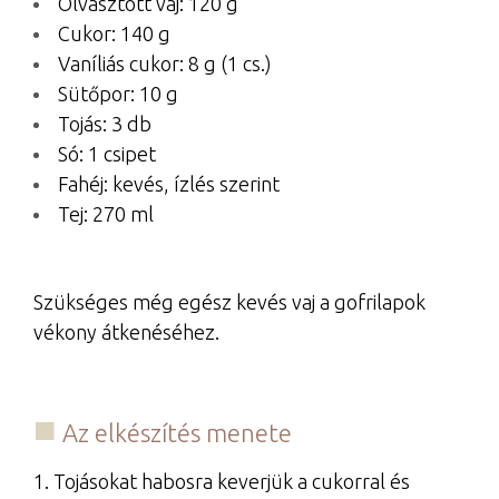
Olvasztott vaj: 120 g
Cukor: 140 g
Vaníliás cukor: 8 g (1 cs.)
Sütőpor: 10 g
Tojás: 3 db
Só: 1 csipet
Fahéj: kevés, ízlés szerint
Tej: 270 ml
Szükséges még egész kevés vaj a gofrilapok
vékony átkenéséhez.
Az elkészítés menete
1. Tojásokat habosra keverjük a cukorral és