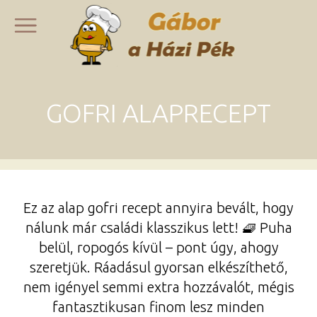
GOFRI ALAPRECEPT
Ez az alap gofri recept annyira bevált, hogy
nálunk már családi klasszikus lett! 🧇 Puha
belül, ropogós kívül – pont úgy, ahogy
szeretjük. Ráadásul gyorsan elkészíthető,
nem igényel semmi extra hozzávalót, mégis
fantasztikusan finom lesz minden