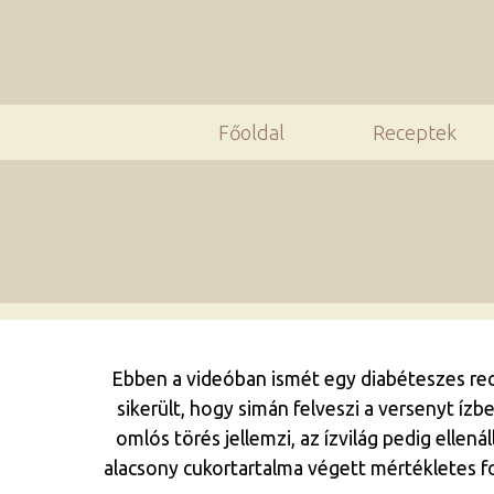
Főoldal
Receptek
Ebben a videóban ismét egy diabéteszes re
sikerült, hogy simán felveszi a versenyt ízb
omlós törés jellemzi, az ízvilág pedig elle
alacsony cukortartalma végett mértékletes fo