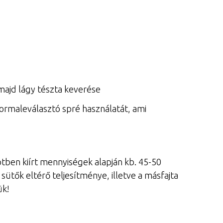
majd lágy tészta keverése
formaleválasztó spré használatát, ami
ptben kiírt mennyiségek alapján kb. 45-50
 sütők eltérő teljesítménye, illetve a másfajta
ük!