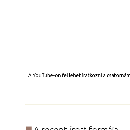
A YouTube-on fel lehet iratkozni a csatorná
A recept írott formája