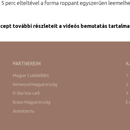
15 perc elteltével a forma roppant egyszerűen leemelhe
ecept további részleteit a videós bemutatás tartalma
PARTNEREIM
K
Magyar Családellátó
1.
Kenwood Magyarország
2.
D-Star low carb
3.
Braun Magyarország
E-
domdom.hu