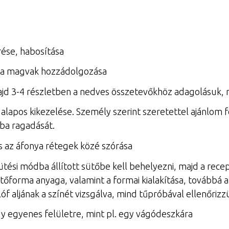
rése, habosítása
nília magvak hozzádolgozása
 majd 3-4 részletben a nedves összetevőkhöz adagolásuk, 
 alapos kikezelése. Személy szerint szeretettel ajánlom 
ba ragadását.
s az áfonya rétegek közé szórása
sütési módba állított sütőbe kell behelyezni, majd a rece
sütőforma anyaga, valamint a formai kialakítása, továbbá a
óf aljának a színét vizsgálva, mind tűpróbával ellenőrizz
y egyenes felületre, mint pl. egy vágódeszkára