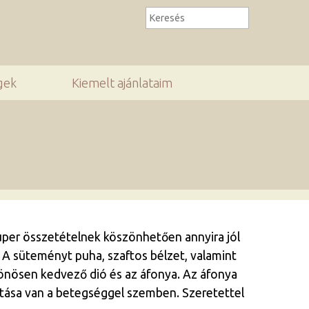
gek
Kiemelt ajánlataim
per összetételnek köszönhetően annyira jól
l. A süteményt puha, szaftos bélzet, valamint
ülönösen kedvező dió és az áfonya. Az áfonya
hatása van a betegséggel szemben. Szeretettel