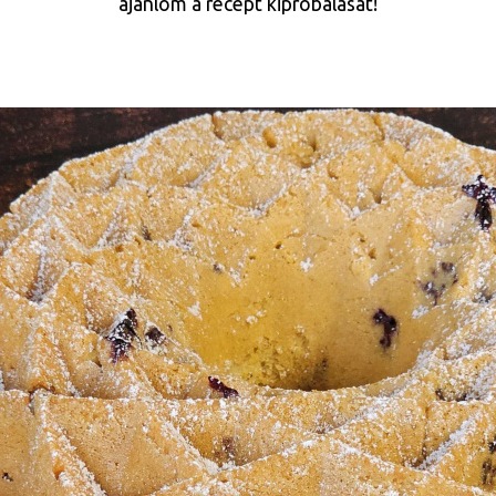
ajánlom a recept kipróbálását!