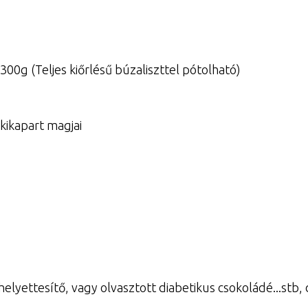
 300g (Teljes kiőrlésű búzaliszttel pótolható)
kikapart magjai
yettesítő, vagy olvasztott diabetikus csokoládé...stb, de