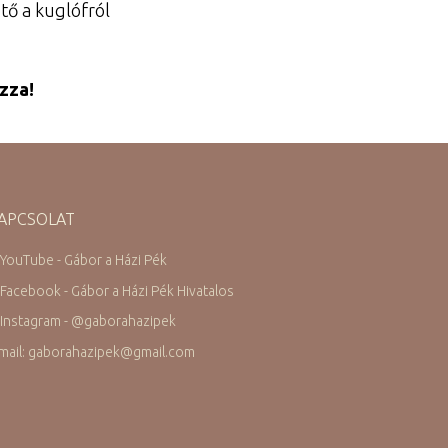
tő a kuglófról
zza!
APCSOLAT
 YouTube - Gábor a Házi Pék
 Facebook - Gábor a Házi Pék Hivatalos
 Instagram -
@
gaborahazipek
mail: gaborahazipek
@
gmail.com