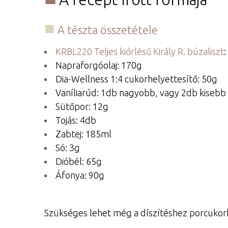
A tészta összetétele
KRBL220 Teljes kiőrlésű Király R. búzaliszt
:
Napraforgóolaj: 170g
Dia-Wellness 1:4 cukorhelyettesítő: 50g
Vaníliarúd: 1db nagyobb, vagy 2db kisebb 
Sütőpor: 12g
Tojás: 4db
Zabtej: 185ml
Só: 3g
Dióbél: 65g
Áfonya: 90g
Szükséges lehet még a díszítéshez porcukorhel