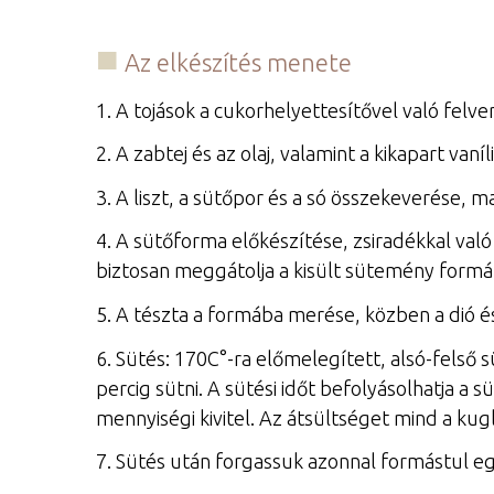
Az elkészítés menete
1. A tojások a cukorhelyettesítővel való felve
2. A zabtej és az olaj, valamint a kikapart va
3. A liszt, a sütőpor és a só összekeverése,
4. A sütőforma előkészítése, zsiradékkal való
biztosan meggátolja a kisült sütemény formá
5. A tészta a formába merése, közben a dió é
6. Sütés: 170C°-ra előmelegített, alsó-felső 
percig sütni. A sütési időt befolyásolhatja a 
mennyiségi kivitel. Az átsültséget mind a kugl
7. Sütés után forgassuk azonnal formástul eg