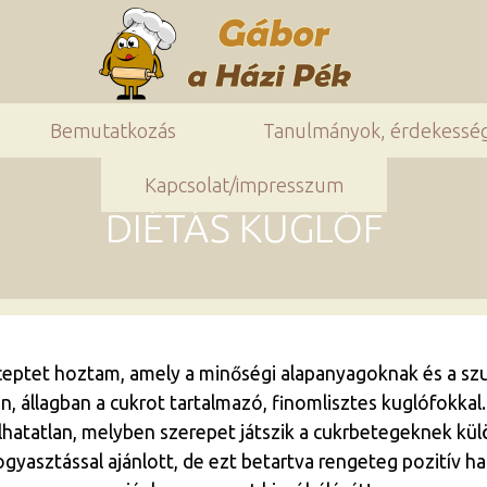
Bemutatkozás
Tanulmányok, érdekessé
Kapcsolat/impresszum
DIÉTÁS KUGLÓF
ceptet hoztam, amely a minőségi alapanyagoknak és a szu
en, állagban a cukrot tartalmazó, finomlisztes kuglófokka
nállhatatlan, melyben szerepet játszik a cukrbetegeknek k
gyasztással ajánlott, de ezt betartva rengeteg pozitív 