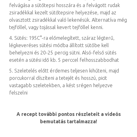
felvágása a sütőtepsi hosszára és a felvágott rudak
zsiradékkal kezelt sütőtepsire helyezése, majd az
olvasztott zsiradékkal való lekenésük. Alternatíva még
tejföllel, vagy tojással kevert tejföllel kenni.
4. Sütés: 195C°-ra előmelegített, száraz légterű,
légkeveréses sütési módba állított sütőbe kell
behelyezni és 20-25 percig sütni. Alsó-felső sütés
esetén a sütési idő kb. 5 perccel felhosszabbodhat
5. Szeletelés előtt érdemes teljesen kihűteni, majd
porcukorral díszíteni a tetejét és hosszú, picit
vastagabb szeletekben, a kést srégen helyezve
felszelni
A recept további pontos részleteit a videós
bemutatás tartalmazza!