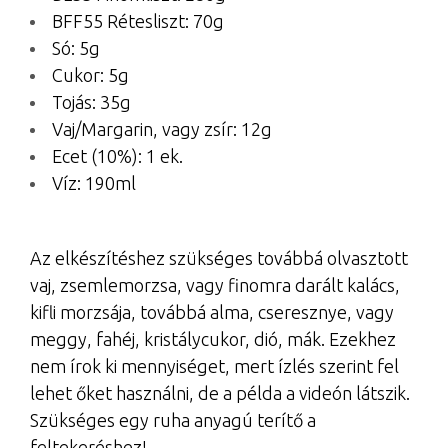
BFF55 Rétesliszt: 70g
Só: 5g
Cukor: 5g
Tojás: 35g
Vaj/Margarin, vagy zsír: 12g
Ecet (10%): 1 ek.
Víz: 190ml
Az elkészítéshez szükséges továbbá olvasztott
vaj, zsemlemorzsa, vagy finomra darált kalács,
kifli morzsája, továbbá alma, cseresznye, vagy
meggy, fahéj, kristálycukor, dió, mák. Ezekhez
nem írok ki mennyiséget, mert ízlés szerint fel
lehet őket használni, de a példa a videón látszik.
Szükséges egy ruha anyagú terítő a
feltekeréshez!