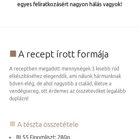
egyes feliratkozásért nagyon hálás vagyok!
A recept írott formája
A receptben megadott mennyiségek 3 kisebb rúd
elkészítéséhez elegendők, ami nálunk hármunknak
bőven elég, de ahol nagyobb a család, illetve a
vendégsereg, ott érdemes az összetevőket legalább
duplázni!
A tészta összetétele
BL55 Finomliszt: 280g