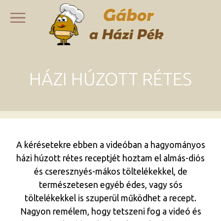
HÁZI HÚZOTT RÉTES
A kérésetekre ebben a videóban a hagyományos
házi húzott rétes receptjét hoztam el almás-diós
és cseresznyés-mákos töltelékekkel, de
természetesen egyéb édes, vagy sós
töltelékekkel is szuperül működhet a recept.
Nagyon remélem, hogy tetszeni fog a videó és