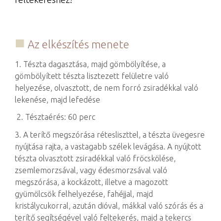
Az elkészítés menete
1. Tészta dagasztása, majd gömbölyítése, a
gömbölyített tészta lisztezett felületre való
helyezése, olvasztott, de nem forró zsiradékkal való
lekenése, majd lefedése
2. Tésztaérés: 60 perc
3. A terítő megszórása rétesliszttel, a tészta üvegesre
nyújtása rajta, a vastagabb szélek levágása. A nyújtott
tészta olvasztott zsiradékkal való fröcskölése,
zsemlemorzsával, vagy édesmorzsával való
megszórása, a kockázott, illetve a magozott
gyümölcsök felhelyezése, fahéjjal, majd
kristálycukorral, azután dióval, mákkal való szórás és a
terítő segítségével való feltekerés, majd a tekercs