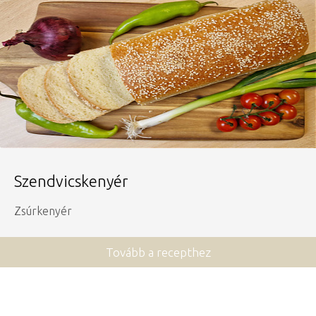
Szendvicskenyér
Zsúrkenyér
Tovább a recepthez