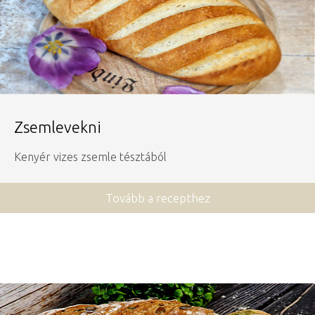
Zsemlevekni
Kenyér vizes zsemle tésztából
Tovább a recepthez