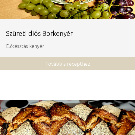
Szüreti diós Borkenyér
Előtésztás kenyér
Tovább a recepthez