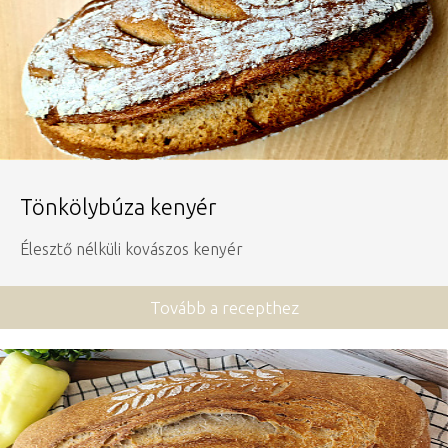
Tönkölybúza kenyér
Élesztő nélküli kovászos kenyér
Tovább a recepthez