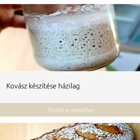
Kovász készítése házilag
Tovább a recepthez