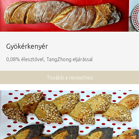
Gyökérkenyér
0,08% élesztővel, TangZhong eljárással
Tovább a recepthez