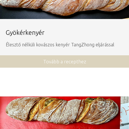
Gyökérkenyér
Élesztő nélküli kovászos kenyér TangZhong eljárással
Tovább a recepthez