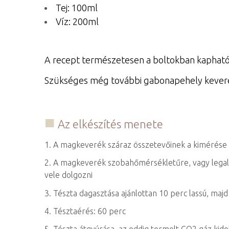
Tej: 100ml
Víz: 200ml
A recept természetesen a boltokban kapható a
Szükséges még további gabonapehely keverék
Az elkészítés menete
1. A magkeverék száraz összetevőinek a kimérése é
2. A magkeverék szobahőmérsékletűre, vagy legalá
vele dolgozni
3. Tészta dagasztása ajánlottan 10 perc lassú, maj
4. Tésztaérés: 60 perc