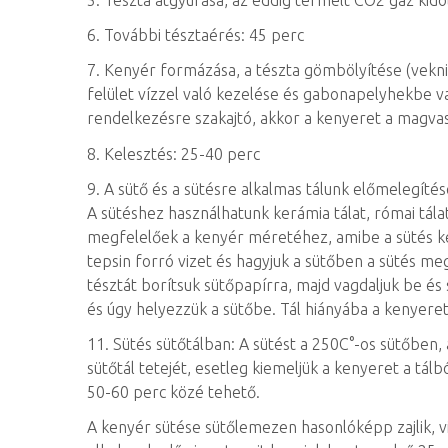
5. Tészta átgyúrása, az eddig termelt CO2 gáz kid
6. További tésztaérés: 45 perc
7. Kenyér formázása, a tészta gömbölyítése (vekni
felület vízzel való kezelése és gabonapelyhekbe va
rendelkezésre szakajtó, akkor a kenyeret a magvas 
8. Kelesztés: 25-40 perc
9. A sütő és a sütésre alkalmas tálunk előmelegít
A sütéshez használhatunk kerámia tálat, római tálat
megfelelőek a kenyér méretéhez, amibe a sütés kezd
tepsin forró vizet és hagyjuk a sütőben a sütés m
tésztát borítsuk sütőpapírra, majd vagdaljuk be és s
és úgy helyezzük a sütőbe. Tál hiányába a kenyeret
11. Sütés sütőtálban: A sütést a 250C°-os sütőben,
sütőtál tetejét, esetleg kiemeljük a kenyeret a tál
50-60 perc közé tehető.
A kenyér sütése sütőlemezen hasonlóképp zajlik, vi