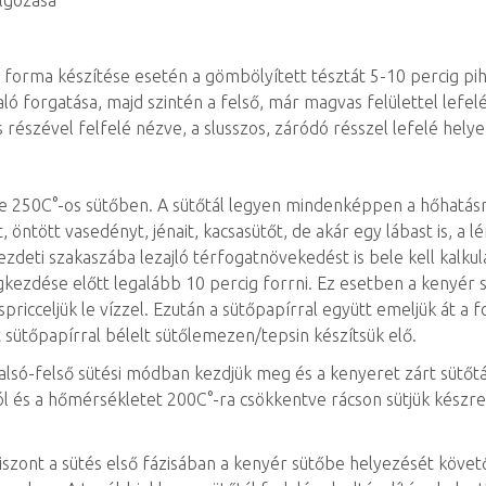
olgozása
 forma készítése esetén a gömbölyített tésztát 5-10 percig pih
ló forgatása, majd szintén a felső, már magvas felülettel lefel
részével felfelé nézve, a slusszos, záródó résszel lefelé helye
ése 250C°-os sütőben. A sütőtál legyen mindenképpen a hőhatásr
, öntött vasedényt, jénait, kacsasütőt, de akár egy lábast is, a
eti szakaszába lezajló térfogatnövekedést is bele kell kalkulá
egkezdése előtt legalább 10 percig forrni. Ez esetben a kenyér
pricceljük le vízzel. Ezután a sütőpapírral együtt emeljük át a 
 sütőpapírral bélelt sütőlemezen/tepsin készítsük elő.
 alsó-felső sütési módban kezdjük meg és a kenyeret zárt sütőtá
ból és a hőmérsékletet 200C°-ra csökkentve rácson sütjük készre 
szont a sütés első fázisában a kenyér sütőbe helyezését követő