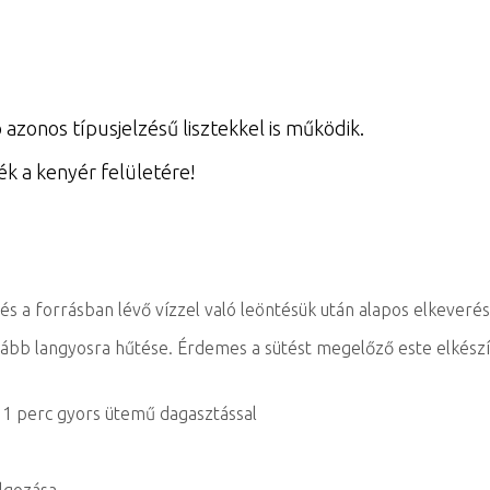
zonos típusjelzésű lisztekkel is működik.
 a kenyér felületére!
s a forrásban lévő vízzel való leöntésük után alapos elkeveré
bb langyosra hűtése. Érdemes a sütést megelőző este elkészít
d 1 perc gyors ütemű dagasztással