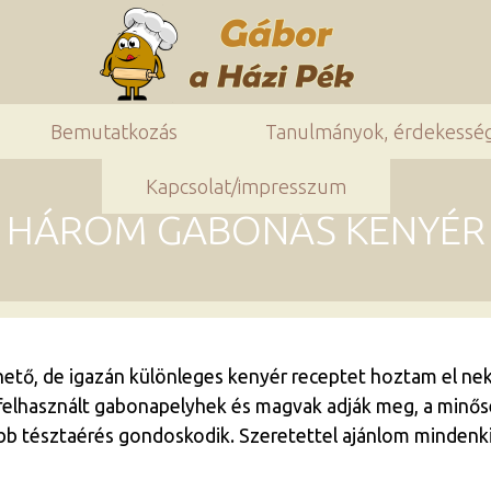
Bemutatkozás
Tanulmányok, érdekessé
Kapcsolat/impresszum
HÁROM GABONÁS KENYÉR
tő, de igazán különleges kenyér receptet hoztam el nekt
 felhasznált gabonapelyhek és magvak adják meg, a minőség
b tésztaérés gondoskodik. Szeretettel ajánlom mindenkin