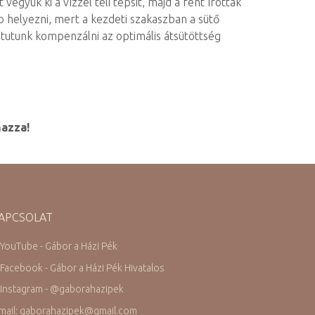
együk ki a vízzel teli tepsit, majd a fent írottak
b helyezni, mert a kezdeti szakaszban a sütő
 tutunk kompenzálni az optimális átsütöttség
mazza!
APCSOLAT
 YouTube - Gábor a Házi Pék
 Facebook - Gábor a Házi Pék Hivatalos
 Instagram -
@
gaborahazipek
mail: gaborahazipek
@
gmail.com