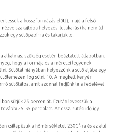
entessük a hosszformázás előtt), majd a felső
é nézve szakajtóba helyezés, letakarás (ha nem áll
zzük egy sütőpapírra és takarjuk le.
a alkalmas, szükség esetén beáztatott állapotban.
 lényeg, hogy a formája és a méretei legyenek
lni. Sütőtál hiányában helyezzünk a sütő aljába egy
 sütőlemezen fog sülni. 10. A megkelt kenyér
forró sütőtálba, amit azonnal fedjünk le a fedelével
lban sütjük 25 percen át. Ezután levesszük a
további 25-35 perc alatt. Az össz. sütési idő így
en csillapítsuk a hőmérsékletet 230C°-ra és az alul