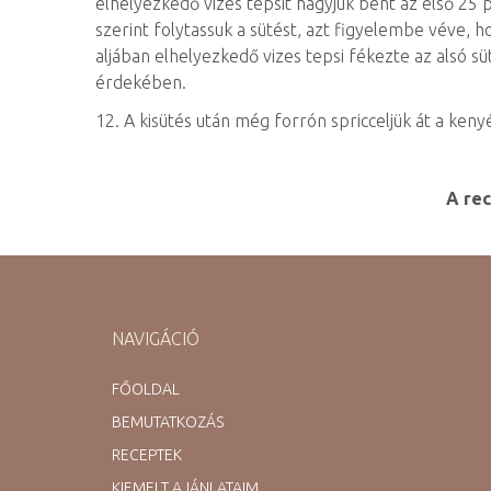
elhelyezkedő vizes tepsit hagyjuk bent az első 25 pe
szerint folytassuk a sütést, azt figyelembe véve,
aljában elhelyezkedő vizes tepsi fékezte az alsó s
érdekében.
12. A kisütés után még forrón spricceljük át a kenyé
A rec
NAVIGÁCIÓ
FŐOLDAL
BEMUTATKOZÁS
RECEPTEK
KIEMELT AJÁNLATAIM