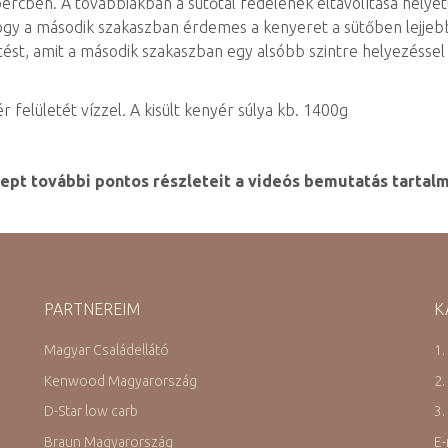
rcben. A továbbiakban a sütőtál fedelének eltávolítása helyett v
 hogy a második szakaszban érdemes a kenyeret a sütőben lejjeb
ütést, amit a második szakaszban egy alsóbb szintre helyezéssel
r felületét vízzel. A kisült kenyér súlya kb. 1400g
ept további pontos részleteit a videós bemutatás tartal
PARTNEREIM
K
Magyar Családellátó
1.
Kenwood Magyarország
2.
D-Star low carb
3.
Braun Magyarország
E-