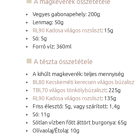
A magkeverék összetétele
Vegyes gabonapehely: 200g
Lenmag: 50g
RL90 Kadosa világos rozsliszt
: 15g
Só: 5g
Forró víz: 360ml
A tészta összetétele
A kihűlt magkeverék: teljes mennyiség
BL80 Kecskeméti kerecsen világos búzalisz
TBL70 világos tönkölybúzaliszt
: 225g
RL90 Kadosa világos rozsliszt
: 135g
Friss élesztő: 5g, vagy szárított: 1,4g
Só: 11g
Sótlan vízben főtt áttört burgonya: 65g
Olívaolaj/Étolaj: 10g