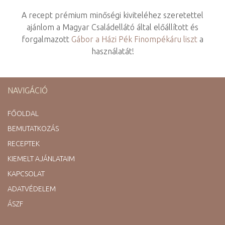
A recept prémium minőségi kiviteléhez szeretettel
ajánlom a Magyar Családellátó által előállított és
forgalmazott
Gábor a Házi Pék Finompékáru liszt
a
használatát!
NAVIGÁCIÓ
FŐOLDAL
BEMUTATKOZÁS
RECEPTEK
KIEMELT AJÁNLATAIM
KAPCSOLAT
ADATVÉDELEM
ÁSZF