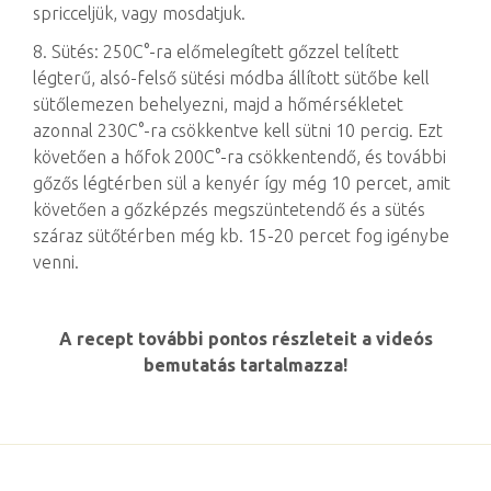
spricceljük, vagy mosdatjuk.
8. Sütés: 250C°-ra előmelegített gőzzel telített
légterű, alsó-felső sütési módba állított sütőbe kell
sütőlemezen behelyezni, majd a hőmérsékletet
azonnal 230C°-ra csökkentve kell sütni 10 percig. Ezt
követően a hőfok 200C°-ra csökkentendő, és további
gőzős légtérben sül a kenyér így még 10 percet, amit
követően a gőzképzés megszüntetendő és a sütés
száraz sütőtérben még kb. 15-20 percet fog igénybe
venni.
A recept további pontos részleteit a videós
bemutatás tartalmazza!