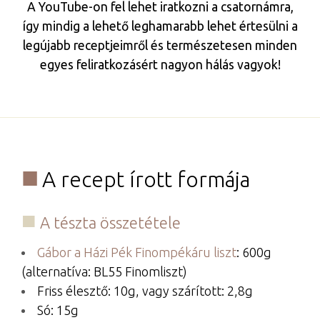
A YouTube-on fel lehet iratkozni a csatornámra,
így mindig a lehető leghamarabb lehet értesülni a
legújabb receptjeimről és természetesen minden
egyes feliratkozásért nagyon hálás vagyok!
A recept írott formája
A tészta összetétele
Gábor a Házi Pék Finompékáru liszt
: 600g
(alternatíva: BL55 Finomliszt)
Friss élesztő: 10g, vagy szárított: 2,8g
Só: 15g