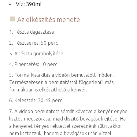
Víz: 390ml
Az elkészítés menete
1. Tészta dagasztása
2. Tésztaérés: 50 perc
3. A tészta gömbölyítése
4. Pihentetés: 10 perc
5. Formai kialakítás a videón bemutatott módon.
Természetesen a bemutatástól függetlenül más
formákban is elkészíthető a kenyér.
6. Kelesztés: 30-45 perc
7. A videón bemutatott sémát követve a kenyér enyhe
lisztes megszórása, majd díszítő bevágások ejtése. Ha
a kenyeret fényes felülettel szeretnénk sütni, akkor
nem lisztezzük, hanem a bevágások után vízzel