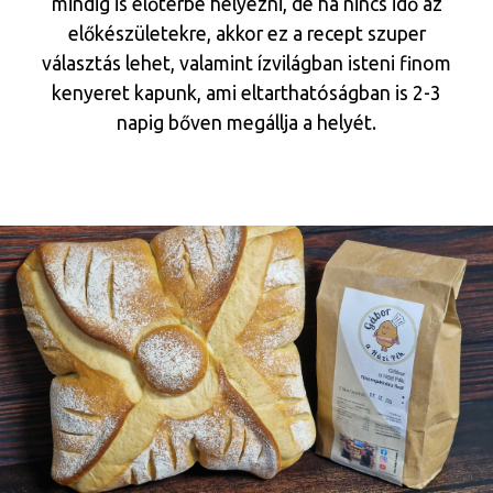
mindig is előtérbe helyezni, de ha nincs idő az
előkészületekre, akkor ez a recept szuper
választás lehet, valamint ízvilágban isteni finom
kenyeret kapunk, ami eltarthatóságban is 2-3
napig bőven megállja a helyét.