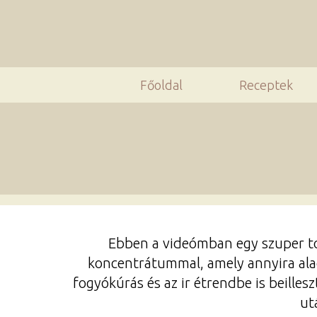
Főoldal
Receptek
Ebben a videómban egy szuper tor
koncentrátummal, amely annyira alac
fogyókúrás és az ir étrendbe is beilles
ut