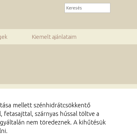
gek
Kiemelt ajánlataim
ítása mellett szénhidrátcsökkentő
etasajttal, szárnyas hússal töltve a
, egyáltalán nem töredeznek. A kihűtésük
ni.