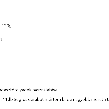
: 120g
0g
dagasztófolyadék használatával.
 Én 11db 50g-os darabot mértem ki, de nagyobb méretű to