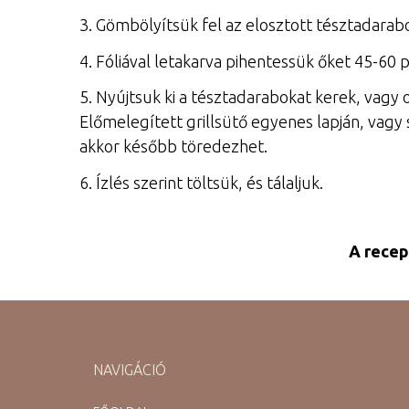
3. Gömbölyítsük fel az elosztott tésztadara
4. Fóliával letakarva pihentessük őket 45-60 
5. Nyújtsuk ki a tésztadarabokat kerek, vagy o
Előmelegített grillsütő egyenes lapján, vagy 
akkor később töredezhet.
6. Ízlés szerint töltsük, és tálaljuk.
A recep
NAVIGÁCIÓ