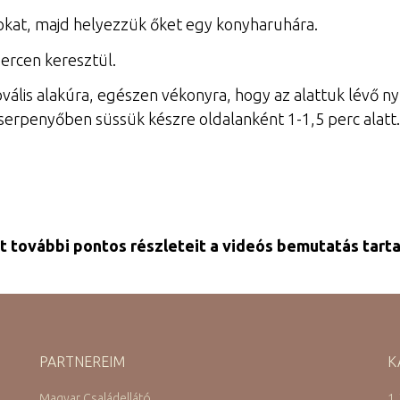
bokat, majd helyezzük őket egy konyharuhára.
percen keresztül.
vális alakúra, egészen vékonyra, hogy az alattuk lévő nyú
serpenyőben süssük készre oldalanként 1-1,5 perc alatt. 
t további pontos részleteit a videós bemutatás tart
PARTNEREIM
K
Magyar Családellátó
1.