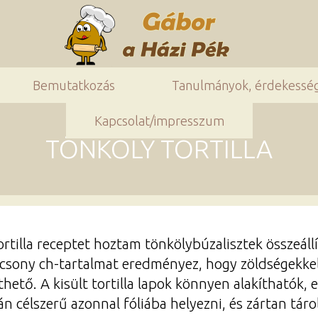
Bemutatkozás
Tanulmányok, érdekessé
Kapcsolat/impresszum
TÖNKÖLY TORTILLA
tilla receptet hoztam tönkölybúzalisztek összeáll
sony ch-tartalmat eredményez, hogy zöldségekkel, f
zthető. A kisült tortilla lapok könnyen alakíthatók
án célszerű azonnal fóliába helyezni, és zártan tárol