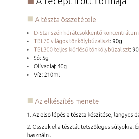
A recept írott formája
A tészta összetétele
D-Star szénhidrátcsökkentő koncentrátum
TBL70 világos tönkölybúzaliszt
: 90g
TBL300 teljes kiőrlésű tönkölybúzaliszt
: 9
Só: 5g
Olívaolaj: 40g
Víz: 210ml
Az elkészítés menete
1. Az első lépés a tészta készítése, langyos 
2. Osszuk el a tésztát tetszőleges súlyokra.
használni.