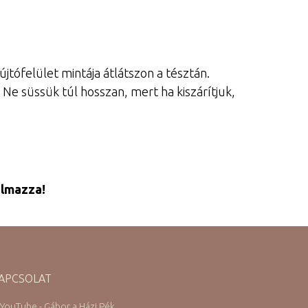
jtófelület mintája átlátszon a tésztán.
Ne süssük túl hosszan, mert ha kiszárítjuk,
almazza!
APCSOLAT
 YouTube - Gábor a Házi Pék