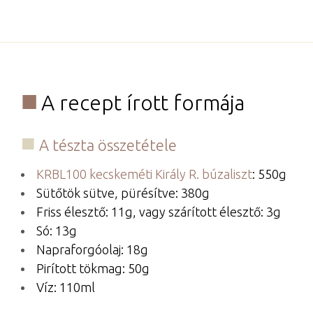
A recept írott formája
A tészta összetétele
KRBL100 kecskeméti Király R. búzaliszt
: 550g
Sütőtök sütve, pürésítve: 380g
Friss élesztő: 11g, vagy szárított élesztő: 3g
Só: 13g
Napraforgóolaj: 18g
Pirított tökmag: 50g
Víz: 110ml