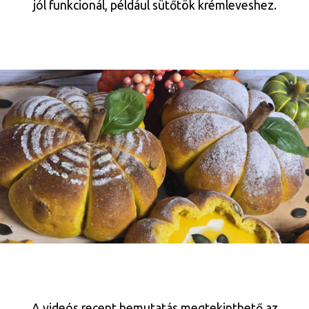
jól funkcionál, például sütőtök krémleveshez.
A videós recept bemutatás megtekinthető az