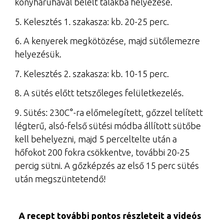
konyharuhával bélelt tálakba helyezése.
5. Kelesztés 1. szakasza: kb. 20-25 perc.
6. A kenyerek megkötözése, majd sütőlemezre
helyezésük.
7. Kelesztés 2. szakasza: kb. 10-15 perc.
8. A sütés előtt tetszőleges felületkezelés.
9. Sütés: 230C°-ra előmelegített, gőzzel telített
légterű, alsó-felső sütési módba állított sütőbe
kell behelyezni, majd 5 perceltelte után a
hőfokot 200 fokra csökkentve, további 20-25
percig sütni. A gőzképzés az első 15 perc sütés
után megszüntetendő!
A recept további pontos részleteit a videós