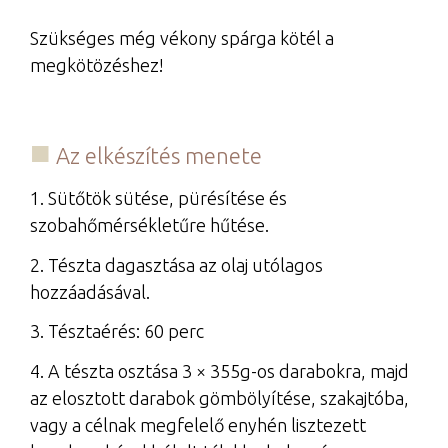
Szükséges még vékony spárga kötél a
megkötözéshez!
Az elkészítés menete
1. Sütőtök sütése, pürésítése és
szobahőmérsékletűre hűtése.
2. Tészta dagasztása az olaj utólagos
hozzáadásával.
3. Tésztaérés: 60 perc
4. A tészta osztása 3 × 355g-os darabokra, majd
az elosztott darabok gömbölyítése, szakajtóba,
vagy a célnak megfelelő enyhén lisztezett