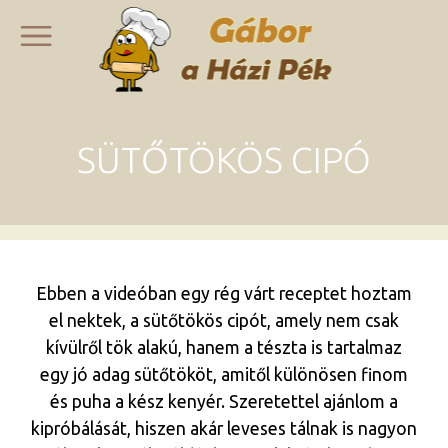
SÜTŐTÖKÖS CIPÓ
Ebben a videóban egy rég várt receptet hoztam
el nektek, a sütőtökös cipót, amely nem csak
kívülről tök alakú, hanem a tészta is tartalmaz
egy jó adag sütőtököt, amitől különösen finom
és puha a kész kenyér. Szeretettel ajánlom a
kipróbálását, hiszen akár leveses tálnak is nagyon