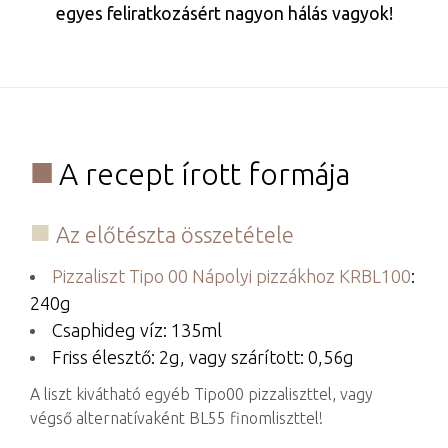
egyes feliratkozásért nagyon hálás vagyok!
A recept írott formája
Az előtészta összetétele
Pizzaliszt Tipo 00 Nápolyi pizzákhoz KRBL100
:
240g
Csaphideg víz: 135ml
Friss élesztő: 2g, vagy szárított: 0,56g
A liszt kivátható egyéb Tipo00 pizzaliszttel, vagy
végső alternatívaként BL55 finomliszttel!