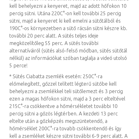
kell behelyezni a kenyeret, majd az adott hőfokon 10
percig sütni. Utána 220C°-on kell további 25 percig
sütni, majd a kenyeret ki kell emelni a sütőtálból és
190C°-os környezetben a sütő rácsán sütni készre kb.
további 20 perc alatt. A sütés teljes ideje
megközelítőleg 55 perc. A sütés további
alternatíváiról (sütés alsó-felső módban, sütés sütőtál
nélkül) az információkat szóban taglalja a videó utolsó
5 perce!
* Sütés Ciabatta zsemlék esetén: 250C°-ra
előmelegített, gőzzel telített légterű sütőbe kell
behelyezni a zsemlékkel teli sütőlemezt és 3 percig
ezen a magas hőfokon sütni, majd a 3 perc elteltével
215C°-ra csökkentve a hőmérsékletet további 10
percig sütni a gőzös légtérben. A kezdeti 13 perc
eltelte után a gőzképzés megszüntetendő, a
hőmérséklet 200C°-ra tovabb csökkentendő és így
kell a zsemléket készre sütni további 6-9 perc alatt. A