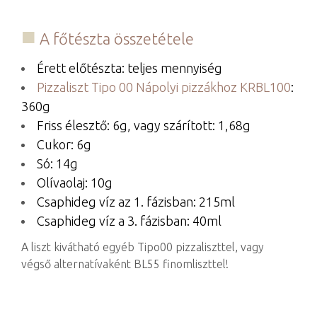
A főtészta összetétele
Érett előtészta: teljes mennyiség
Pizzaliszt Tipo 00 Nápolyi pizzákhoz KRBL100
:
360g
Friss élesztő: 6g, vagy szárított: 1,68g
Cukor: 6g
Só: 14g
Olívaolaj: 10g
Csaphideg víz az 1. fázisban: 215ml
Csaphideg víz a 3. fázisban: 40ml
A liszt kivátható egyéb Tipo00 pizzaliszttel, vagy
végső alternatívaként BL55 finomliszttel!