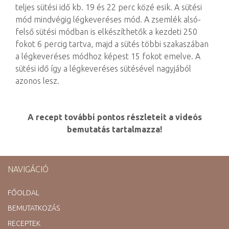
teljes sütési idő kb. 19 és 22 perc közé esik. A sütési
mód mindvégig légkeveréses mód. A zsemlék alsó-
felső sütési módban is elkészíthetők a kezdeti 250
fokot 6 percig tartva, majd a sütés többi szakaszában
a légkeveréses módhoz képest 15 fokot emelve. A
sütési idő így a légkeveréses sütésével nagyjából
azonos lesz.
A recept további pontos részleteit a videós
bemutatás tartalmazza!
NAVIGÁCIÓ
FŐOLDAL
BEMUTATKOZÁS
RECEPTEK