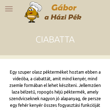
CIABATTA
Egy szuper olasz pékterméket hoztam ebben a
videóba, a ciabattát, amit mind kenyér, mind
zsemle formában el lehet készíteni. Jellemzően
laza bélzetű, ropogós héjú péktermék, amely
szendvicseknek nagyon jó alapanyag, de persze
egy fehér kenyér összes fogyasztási funkcióját