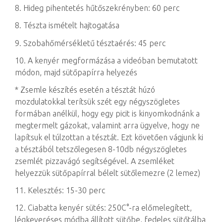
8. Hideg pihentetés hűtőszekrényben: 60 perc
8. Tészta ismételt hajtogatása
9. Szobahőmérsékletű tésztaérés: 45 perc
10. A kenyér megformázása a videóban bemutatott
módon, majd sütőpapírra helyezés
* Zsemle készítés esetén a tésztát húzó
mozdulatokkal terítsük szét egy négyszögletes
formában anélkül, hogy egy picit is kinyomkodnánk a
megtermelt gázokat, valamint arra ügyelve, hogy ne
lapítsuk el túlzottan a tésztát. Ezt követően vágjunk ki
a tésztából tetszőlegesen 8-10db négyszögletes
zsemlét pizzavágó segítségével. A zsemléket
helyezzük sütőpapírral bélelt sütőlemezre (2 lemez)
11. Kelesztés: 15-30 perc
12. Ciabatta kenyér sütés: 250C°-ra előmelegített,
légkeveréses módba állított sütőbe, fedeles sütőtálba