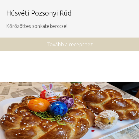
Húsvéti Pozsonyi Rúd
Körözöttes sonkatekerccsel
Tovább a recepthez