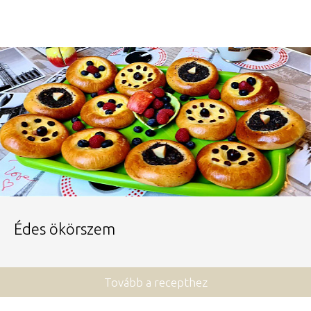
Édes ökörszem
Tovább a recepthez