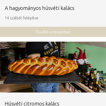
A hagyományos húsvéti kalács
14 szálból felépítve
Tovább a recepthez
Húsvéti citromos kalács