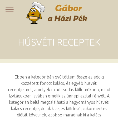
HÚSVÉTI RECEPTEK
Ebben a kategóribán gyűjtöttem össze az eddig
közzétett fonott kalács, és egyéb húsvéti
receptjeimet, amelyek mind csodás küllemükben, mind
ízvilágukban javában emelik az ünnepi asztal fényét. A
kategórián belül megtalálható a hagyományos húsvéti
kalács receptje, de akik teljes kiőrlésű, cukormentes
diétát követnek, azok se maradnak ki a kalács