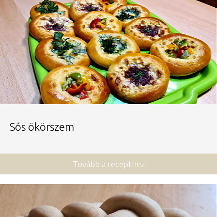
Sós ökörszem
Tovább a recepthez