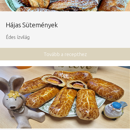
Hájas Sütemények
Édes ízvilág
Tovább a recepthez