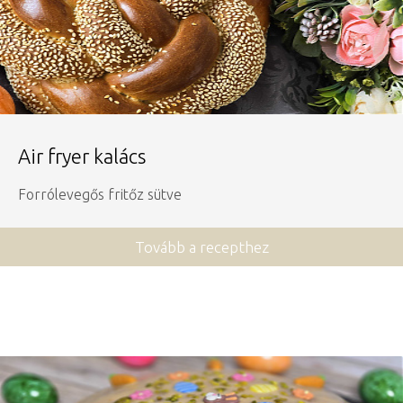
Air fryer kalács
Forrólevegős fritőz sütve
Tovább a recepthez