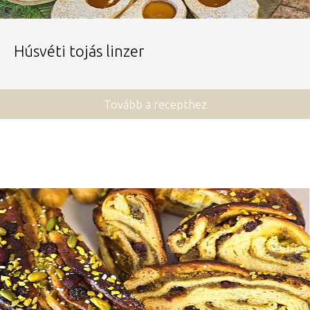
Húsvéti tojás linzer
Tovább a recepthez