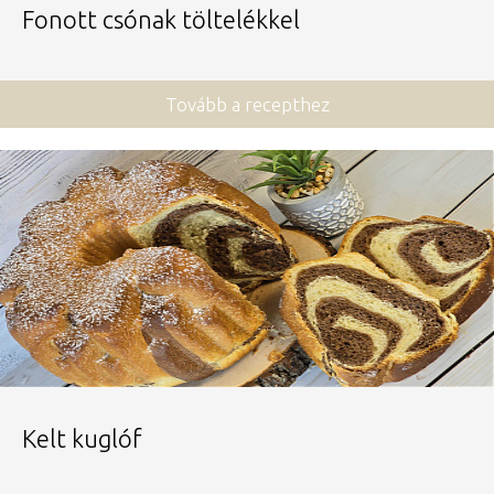
Fonott csónak töltelékkel
Tovább a recepthez
Kelt kuglóf