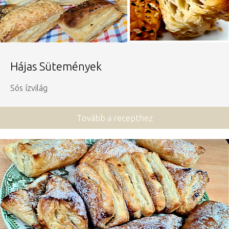
Hájas Sütemények
Sós ízvilág
Tovább a recepthez