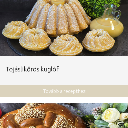
Tojáslikőrös kuglóf
Tovább a recepthez