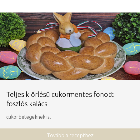
Teljes kiőrlésű cukormentes fonott
foszlós kalács
cukorbetegeknek is!
Tovább a recepthez