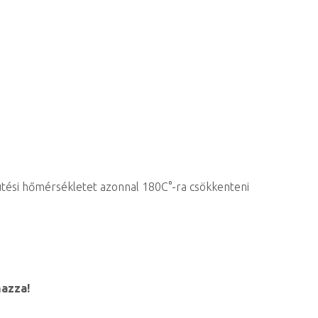
 sütési hőmérsékletet azonnal 180C°-ra csökkenteni
mazza!