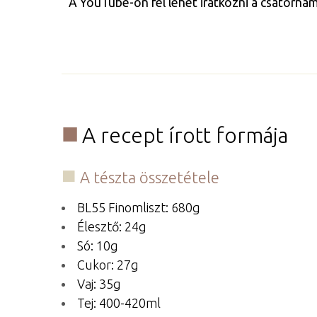
A YouTube-on fel lehet iratkozni a csatorná
A recept írott formája
A tészta összetétele
BL55 Finomliszt: 680g
Élesztő: 24g
Só: 10g
Cukor: 27g
Vaj: 35g
Tej: 400-420ml