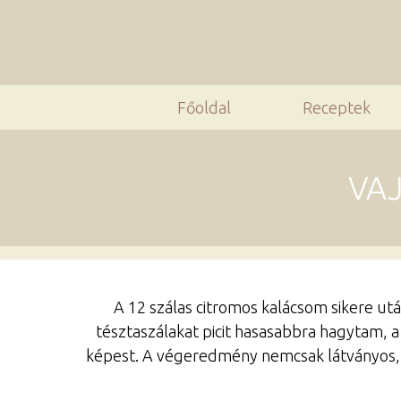
Főoldal
Receptek
VAJ
A 12 szálas citromos kalácsom sikere utá
tésztaszálakat picit hasasabbra hagytam, a 
képest. A végeredmény nemcsak látványos, h