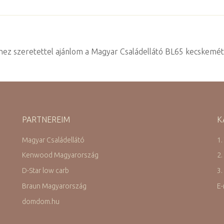
hez szeretettel ajánlom a Magyar Családellátó BL65 kecskeméti 
PARTNEREIM
K
Magyar Családellátó
1.
Kenwood Magyarország
2.
D-Star low carb
3.
Braun Magyarország
E-
domdom.hu