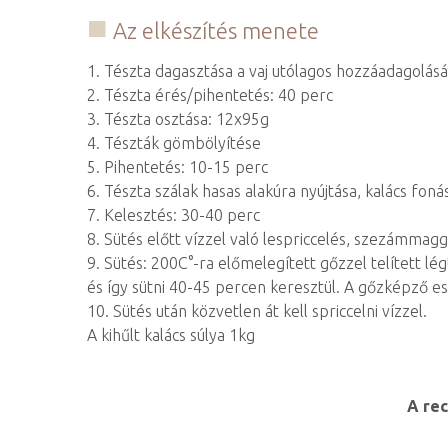
Az elkészítés menete
1. Tészta dagasztása a vaj utólagos hozzáadagolásá
2. Tészta érés/pihentetés: 40 perc
3. Tészta osztása: 12x95g
4. Tészták gömbölyítése
5. Pihentetés: 10-15 perc
6. Tészta szálak hasas alakúra nyújtása, kalács foná
7. Kelesztés: 30-40 perc
8. Sütés előtt vízzel való lespriccelés, szezámmagga
9. Sütés: 200C°-ra előmelegített gőzzel telített lé
és így sütni 40-45 percen keresztül. A gőzképző es
10. Sütés után közvetlen át kell spriccelni vízzel.
A kihűlt kalács súlya 1kg
A rec