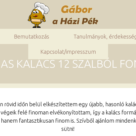
Bemutatkozás
Tanulmányok, érdekessé
Kapcsolat/impresszum
AS KALÁCS 12 SZÁLBÓL F
n rövid időn belül elkészítettem egy újabb, hasonló kalács
végeik felé finoman elvékonyítottam, így a kalács formája
anem fantasztikusan finom is. Szívből ajánlom mindenkin
sütni!