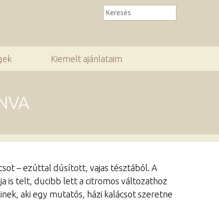
gek
Kiemelt ajánlataim
ONVA
ot – ezúttal dúsított, vajas tésztából. A
 is telt, ducibb lett a citromos változathoz
ek, aki egy mutatós, házi kalácsot szeretne