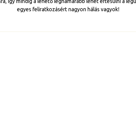
mra, így mindig a lehető leghamarabb lehet értesülni a le
egyes feliratkozásért nagyon hálás vagyok!