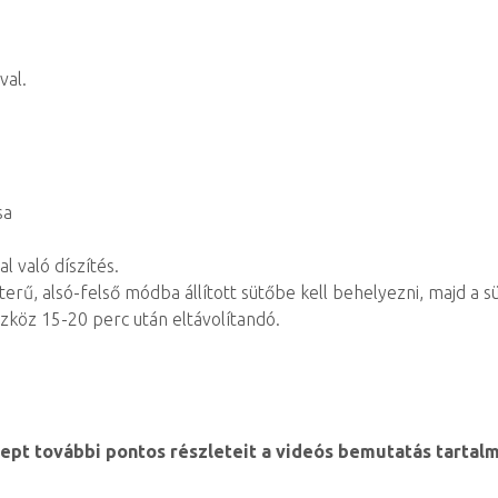
val.
sa
l való díszítés.
gterű, alsó-felső módba állított sütőbe kell behelyezni, majd a
zköz 15-20 perc után eltávolítandó.
ept további pontos részleteit a videós bemutatás tartal