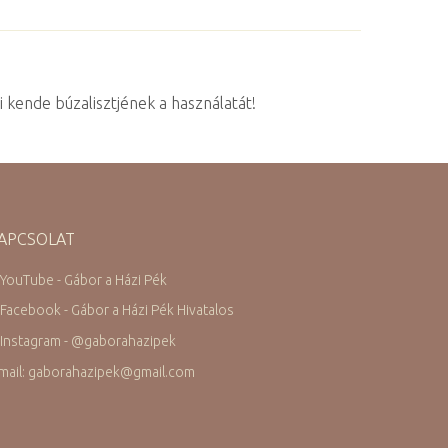
kende búzalisztjének a használatát!
APCSOLAT
 YouTube - Gábor a Házi Pék
 Facebook - Gábor a Házi Pék Hivatalos
 Instagram -
@
gaborahazipek
mail: gaborahazipek
@
gmail.com