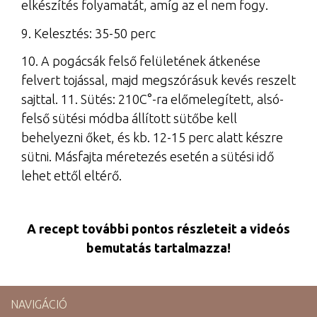
elkészítés folyamatát, amíg az el nem fogy.
9. Kelesztés: 35-50 perc
10. A pogácsák felső felületének átkenése
felvert tojással, majd megszórásuk kevés reszelt
sajttal. 11. Sütés: 210C°-ra előmelegített, alsó-
felső sütési módba állított sütőbe kell
behelyezni őket, és kb. 12-15 perc alatt készre
sütni. Másfajta méretezés esetén a sütési idő
lehet ettől eltérő.
A recept további pontos részleteit a videós
bemutatás tartalmazza!
NAVIGÁCIÓ