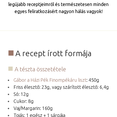
legújabb receptjeimről és természetesen minden
egyes feliratkozásért nagyon hálás vagyok!
A recept írott formája
​A tészta összetétele
Gábor a Házi Pék Finompékáru liszt
: 450g
Friss élesztő: 23g, vagy szárított élesztő: 6,4g
Só: 12g
Cukor: 8g
Vaj/Margarin: 160g
Tojás: 1 egész + 1 sárgája