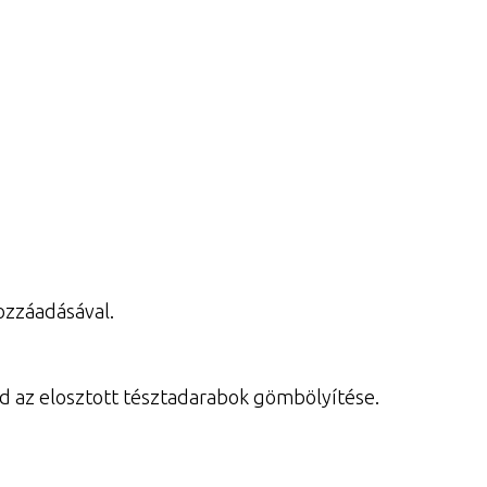
ozzáadásával.
jd az elosztott tésztadarabok gömbölyítése.