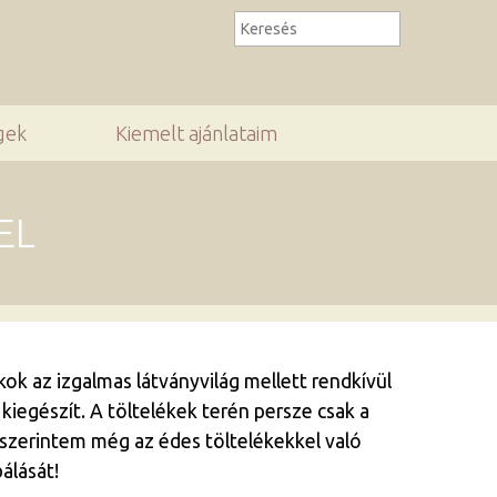
gek
Kiemelt ajánlataim
EL
 az izgalmas látványvilág mellett rendkívül
kiegészít. A töltelékek terén persze csak a
l szerintem még az édes töltelékekkel való
álását!