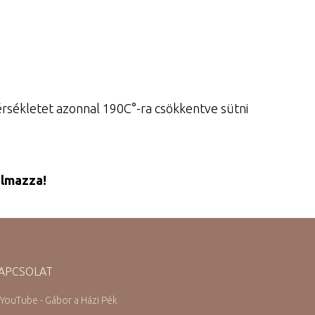
mérsékletet azonnal 190C°-ra csökkentve sütni
almazza!
APCSOLAT
 YouTube - Gábor a Házi Pék