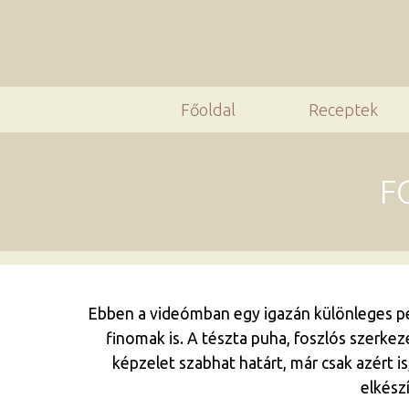
Főoldal
Receptek
F
Ebben a videómban egy igazán különleges pé
finomak is. A tészta puha, foszlós szerkez
képzelet szabhat határt, már csak azért i
elkész