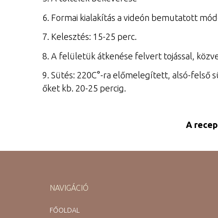
6. Formai kialakítás a videón bemutatott mód
7. Kelesztés: 15-25 perc.
8. A felületük átkenése felvert tojással, közve
9. Sütés: 220C°-ra előmelegített, alsó-felső 
őket kb. 20-25 percig.
A recep
NAVIGÁCIÓ
FŐOLDAL