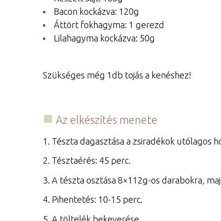
Bacon kockázva: 120g
Áttört fokhagyma: 1 gerezd
Lilahagyma kockázva: 50g
Szükséges még 1db tojás a kenéshez!
Az elkészítés menete
1. Tészta dagasztása a zsiradékok utólagos h
2. Tésztaérés: 45 perc.
3. A tészta osztása 8×112g-os darabokra, ma
4. Pihentetés: 10-15 perc.
5. A töltelék bekeverése