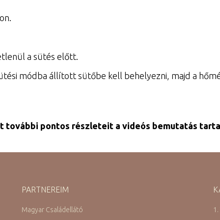
on.
tlenül a sütés előtt.
sütési módba állított sütőbe kell behelyezni, majd a hő
t további pontos részleteit a videós bemutatás tart
PARTNEREIM
K
Magyar Családellátó
1.