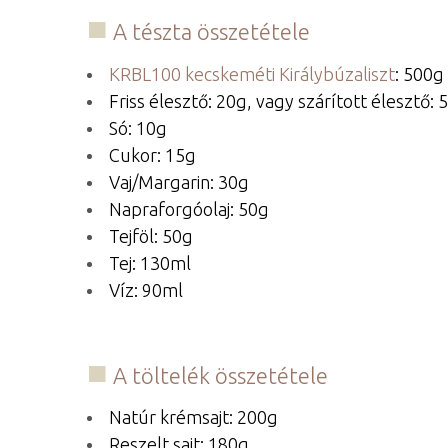
A tészta összetétele
KRBL100 kecskeméti Királybúzaliszt
: 500g
Friss élesztő: 20g, vagy szárított élesztő: 
Só: 10g
Cukor: 15g
Vaj/Margarin: 30g
Napraforgóolaj: 50g
Tejföl: 50g
Tej: 130ml
Víz: 90ml
A töltelék összetétele
Natúr krémsajt: 200g
Reszelt sajt: 180g