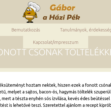
Bemutatkozás
Tanulmányok, érdekessé
Kapcsolat/impresszum
ONOTT CSÓNAK TÖLTELÉKK
ksüteményt hoztam nektek, hiszen ezek a fonott csónakok
etű, melyet a sajtos, bacon-ös, hagymás töltelék szuperül 
s, mert a tészta enyhén sós ízvilása, kevés édes beütésse
ítést is lehetővé teszi. Szeretettel ajánlom a recept kiprób