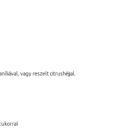
níliával, vagy reszelt citrushéjjal.
 cukorral