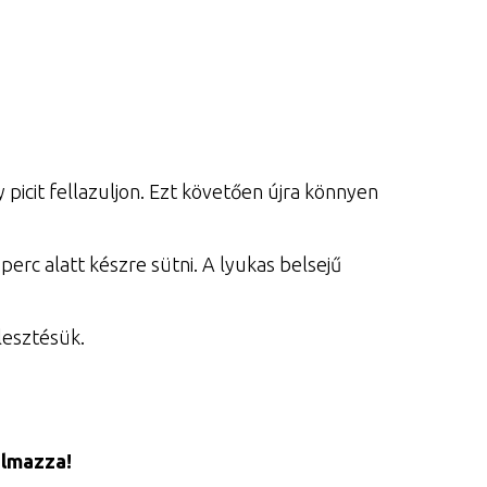
picit fellazuljon. Ezt követően újra könnyen
perc alatt készre sütni. A lyukas belsejű
llesztésük.
almazza!