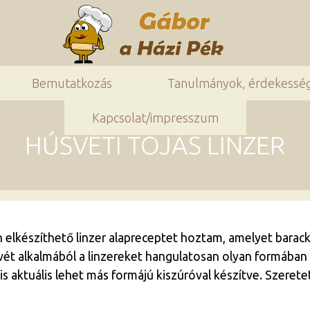
Bemutatkozás
Tanulmányok, érdekessé
Kapcsolat/impresszum
HÚSVÉTI TOJÁS LINZER
elkészíthető linzer alapreceptet hoztam, amelyet barack
svét alkalmából a linzereket hangulatosan olyan formában 
is aktuális lehet más formájú kiszúróval készítve. Szeretet