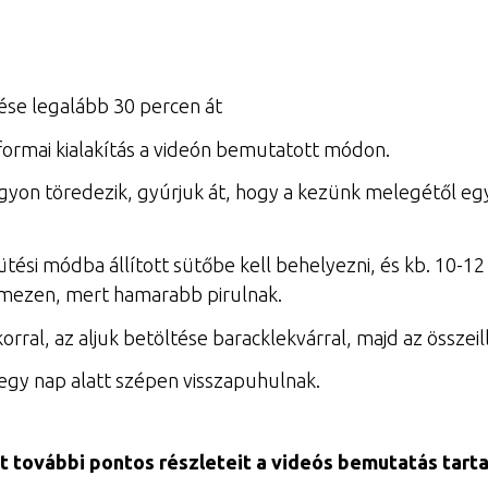
ése legalább 30 percen át
 formai kialakítás a videón bemutatott módon.
gyon töredezik, gyúrjuk át, hogy a kezünk melegétől egy 
ütési módba állított sütőbe kell behelyezni, és kb. 10-12 
őlemezen, mert hamarabb pirulnak.
korral, az aljuk betöltése baracklekvárral, majd az összei
 egy nap alatt szépen visszapuhulnak.
t további pontos részleteit a videós bemutatás tart