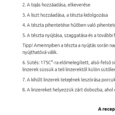
2. A tojás hozzáadása, elkeverése
3. A liszt hozzáadása, a tészta kidolgozása
4. A tészta pihentetése hűőben való pihentet
5. A tészta nyújtása, szaggatása és a további
Tipp! Amennyiben a tészta a nyújtás során na
nyújthatóvá válik.
6. Sütés: 175C°-ra előmelegített, alsó-felső s
linzerek süssük a teli linzerektől külön süt
7. A kihűlt linzerek tetejének leszórása porcu
8. A linzereket helyezzük zárt dobozba, ahol
A recep