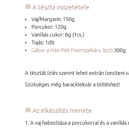
A tészta összetétele
Vaj/Margarin: 150g
Porcukor: 120g
Vaníliás cukor: 8g (1cs.)
Tojás: 1db
Gábor a Házi Pék Finompékáru liszt
: 300g
A tésztát ízlés szerint lehet extrán ízesíteni va
Szükséges még baracklekvár a töltéshez!
Az elkészítés menete
1. A vaj habosítása a porcukorral és a vaníliás