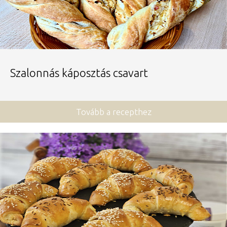
Szalonnás káposztás csavart
Tovább a recepthez