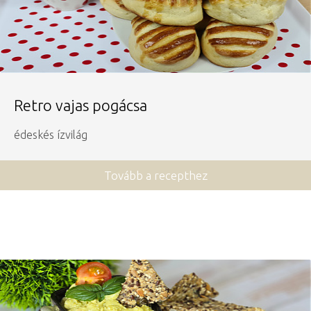
Retro vajas pogácsa
édeskés ízvilág
Tovább a recepthez