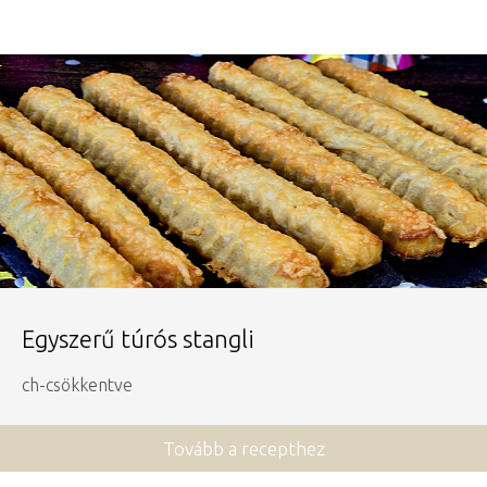
Egyszerű túrós stangli
ch-csökkentve
Tovább a recepthez