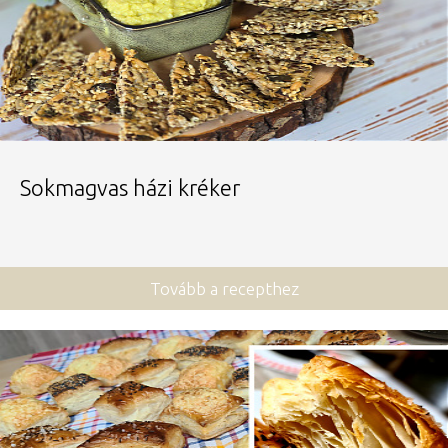
Sokmagvas házi kréker
Tovább a recepthez