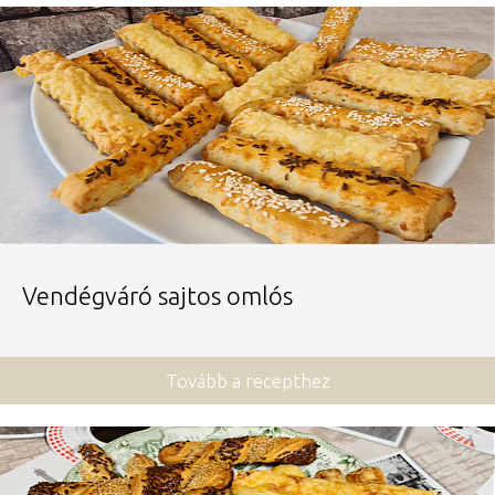
Vendégváró sajtos omlós
Tovább a recepthez