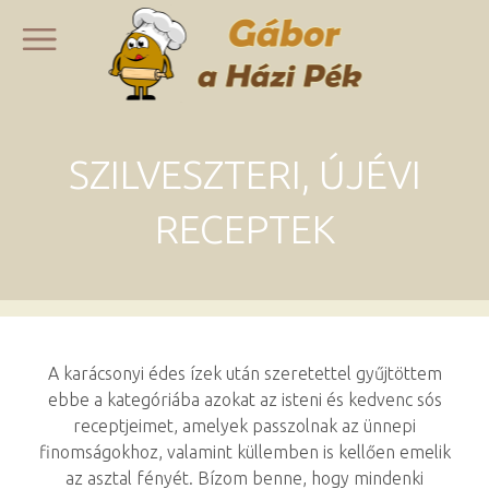
SZILVESZTERI, ÚJÉVI
RECEPTEK
A karácsonyi édes ízek után szeretettel gyűjtöttem
ebbe a kategóriába azokat az isteni és kedvenc sós
receptjeimet, amelyek passzolnak az ünnepi
finomságokhoz, valamint küllemben is kellően emelik
az asztal fényét. Bízom benne, hogy mindenki