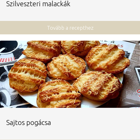
Szilveszteri malackák
Tovább a recepthez
Sajtos pogácsa