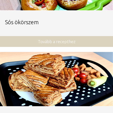
Sós ökörszem
Tovább a recepthez