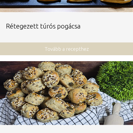
Rétegezett túrós pogácsa
Tovább a recepthez