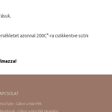
rásuk.
mérsékletet azonnal 200C°-ra csökkentve sütni
almazza!
APCSOLAT
 YouTube - Gábor a Házi Pék
 Facebook - Gábor a Házi Pék Hivatalos