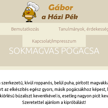
Bemutatkozás
Tanulmányok, érdekessé
Kapcsolat/impresszum
SOKMAGVAS POGÁCSA
szerkezetű, kívül roppanós, belül puha, pirított magvakk
rt az elkészítés egész gyors, másik pogácsákhoz képest
iőrlésű búzaliszt keverékével is, esetleg nagyon picit k
Szeretettel ajánlom a kipróbálást!