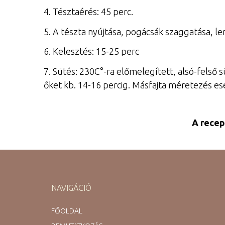
4. Tésztaérés: 45 perc.
5. A tészta nyújtása, pogácsák szaggatása, 
6. Kelesztés: 15-25 perc
7. Sütés: 230C°-ra előmelegített, alsó-felső 
őket kb. 14-16 percig. Másfajta méretezés eset
A recep
NAVIGÁCIÓ
FŐOLDAL