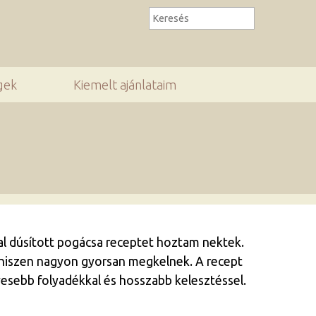
gek
Kiemelt ajánlataim
al dúsított pogácsa receptet hoztam nektek.
, hiszen nagyon gyorsan megkelnek. A recept
evesebb folyadékkal és hosszabb kelesztéssel.