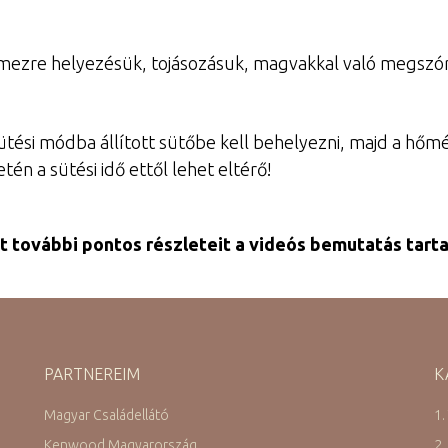
lemezre helyezésük, tojásozásuk, magvakkal való megszó
sütési módba állított sütőbe kell behelyezni, majd a hő
én a sütési idő ettől lehet eltérő!
t további pontos részleteit a videós bemutatás tart
PARTNEREIM
K
Magyar Családellátó
1.
Kenwood Magyarország
2.