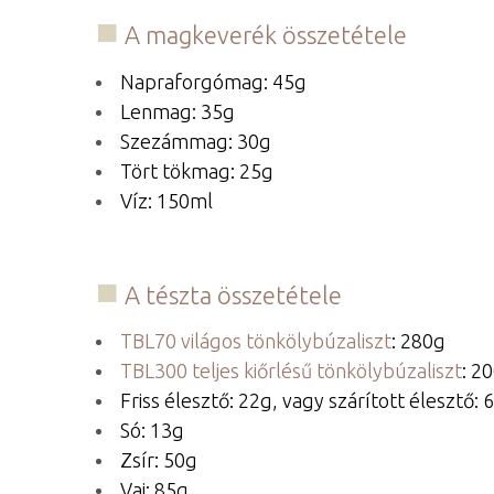
A magkeverék összetétele
Napraforgómag: 45g
Lenmag: 35g
Szezámmag: 30g
Tört tökmag: 25g
Víz: 150ml
A tészta összetétele
TBL70 világos tönkölybúzaliszt
: 280g
TBL300 teljes kiőrlésű tönkölybúzaliszt
: 2
Friss élesztő: 22g, vagy szárított élesztő: 
Só: 13g
Zsír: 50g
Vaj: 85g