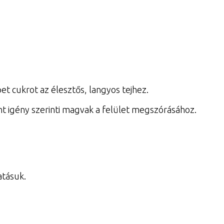
et cukrot az élesztős, langyos tejhez.
t igény szerinti magvak a felület megszórásához.
atásuk.