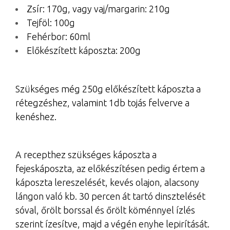
Zsír: 170g, vagy vaj/margarin: 210g
Tejföl: 100g
Fehérbor: 60ml
Előkészített káposzta: 200g
Szükséges még 250g előkészített káposzta a
rétegzéshez, valamint 1db tojás felverve a
kenéshez.
A recepthez szükséges káposzta a
fejeskáposzta, az előkészítésen pedig értem a
káposzta lereszelését, kevés olajon, alacsony
lángon való kb. 30 percen át tartó dinsztelését
sóval, őrölt borssal és őrölt köménnyel ízlés
szerint ízesítve, majd a végén enyhe lepirítását.