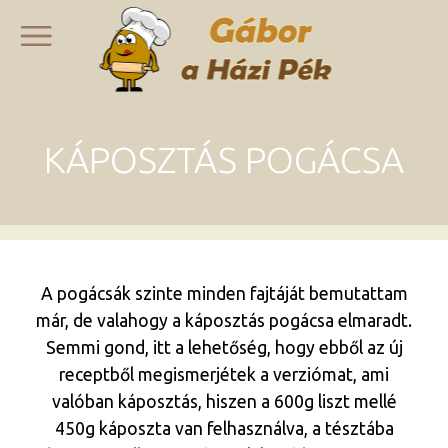
KÁPOSZTÁS POGÁCSA
A pogácsák szinte minden fajtáját bemutattam
már, de valahogy a káposztás pogácsa elmaradt.
Semmi gond, itt a lehetőség, hogy ebből az új
receptből megismerjétek a verziómat, ami
valóban káposztás, hiszen a 600g liszt mellé
450g káposzta van felhasználva, a tésztába