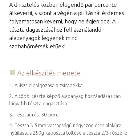
A dinsztelés közben elegendő pár percente
átkeverni, viszont a végén a pirításnál érdemes
folyamatosan keverni, hogy ne égjen oda. A
tészta dagasztásához felhasználandó
alapanyagok legyenek mind
szobahőmérsékletűek!
Az elkészítés menete
1. A liszt eldolgozása a zsiradékkal
2. A többi tészta képző alapanyag hozzáadása után
lágyabb tészta dagasztása
3. Tésztaérés: 30 perc
4. Tészta 3-5mm vastagságú négyszögletes alakúra
nyújtása, a 250g káposzta töltése a tészta 2/3 részére,