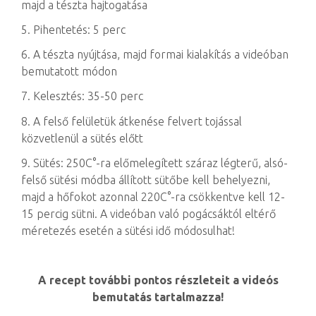
majd a tészta hajtogatása
5. Pihentetés: 5 perc
6. A tészta nyújtása, majd formai kialakítás a videóban
bemutatott módon
7. Kelesztés: 35-50 perc
8. A felső felületük átkenése felvert tojással
közvetlenül a sütés előtt
9. Sütés: 250C°-ra előmelegített száraz légterű, alsó-
felső sütési módba állított sütőbe kell behelyezni,
majd a hőfokot azonnal 220C°-ra csökkentve kell 12-
15 percig sütni. A videóban való pogácsáktól eltérő
méretezés esetén a sütési idő módosulhat!
A recept további pontos részleteit a videós
bemutatás tartalmazza!