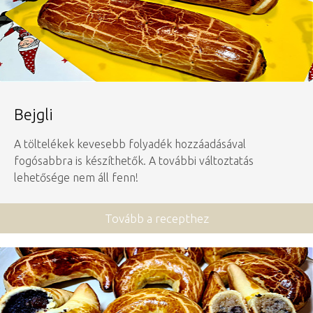
Bejgli
A töltelékek kevesebb folyadék hozzáadásával
fogósabbra is készíthetők. A további változtatás
lehetősége nem áll fenn!
Tovább a recepthez