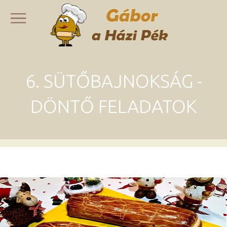
6. SÜTŐBAJNOKSÁG -
DÖNTŐ FELADATOK