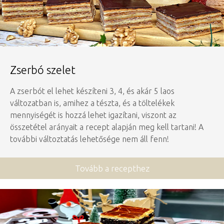
Zserbó szelet
A zserbót el lehet készíteni 3, 4, és akár 5 laos
változatban is, amihez a tészta, és a töltelékek
mennyiségét is hozzá lehet igazítani, viszont az
összetétel arányait a recept alapján meg kell tartani! A
további változtatás lehetősége nem áll fenn!
Tovább a recepthez