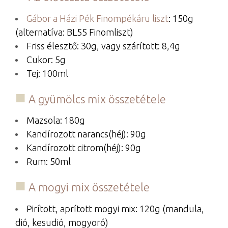
Gábor a Házi Pék Finompékáru liszt
: 150g
(alternatíva: BL55 Finomliszt)
Friss élesztő: 30g, vagy szárított: 8,4g
Cukor: 5g
Tej: 100ml
A gyümölcs mix összetétele
Mazsola: 180g
Kandírozott narancs(héj): 90g
Kandírozott citrom(héj): 90g
Rum: 50ml
A mogyi mix összetétele
Pirított, aprított mogyi mix: 120g (mandula,
dió, kesudió, mogyoró)