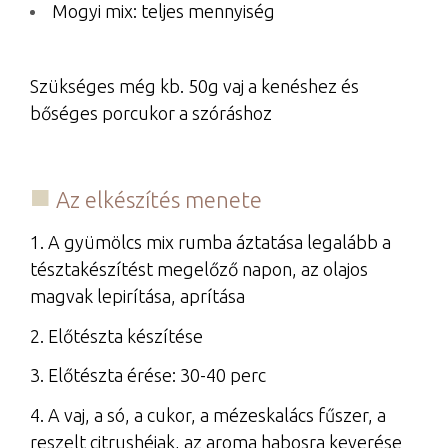
Mogyi mix: teljes mennyiség
Szükséges még kb. 50g vaj a kenéshez és
bőséges porcukor a szóráshoz
Az elkészítés menete
1. A gyümölcs mix rumba áztatása legalább a
tésztakészítést megelőző napon, az olajos
magvak lepirítása, aprítása
2. Előtészta készítése
3. Előtészta érése: 30-40 perc
4. A vaj, a só, a cukor, a mézeskalács fűszer, a
reszelt citrushéjak, az aroma habosra keverése