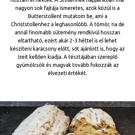
nagyon sok fajtája ismeretes, azok közül is a
Butterstollent mutatom be, ami a
Christstollenhez a leghasonlóbb. A tömör, na de
annál finomabb sütemény rendkívül hosszan
eltartható, ezért akár 2-3 héttel is el lehet
készíteni karácsony előtt, sőt ajánlott is, hogy az
ízeit kellően kiadja. A tésztájában szereplő
gyümölcsök és magvak tovább fokozzák az
élvezeti értékét.