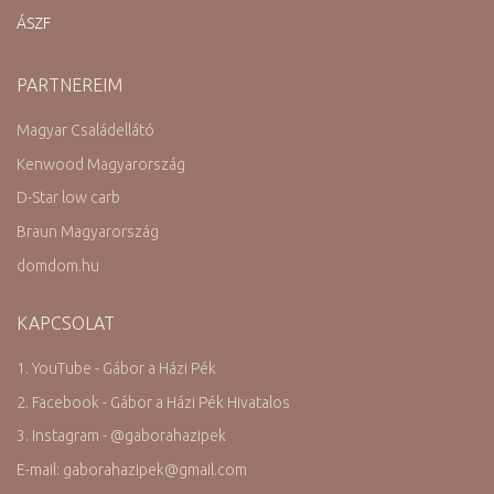
ÁSZF
PARTNEREIM
Magyar Családellátó
Kenwood Magyarország
D-Star low carb
Braun Magyarország
domdom.hu
KAPCSOLAT
1. YouTube - Gábor a Házi Pék
2. Facebook - Gábor a Házi Pék Hivatalos
3. Instagram -
@
gaborahazipek
E-mail: gaborahazipek
@
gmail.com