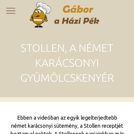
STOLLEN, A NÉMET
KARÁCSONYI
GYÜMÖLCSKENYÉR
Ebben a videóban az egyik legelterjedtebb
német karácsonyi sütemény, a Stollen receptjét
hoztam el nektek. A Stollennek napjainkban már