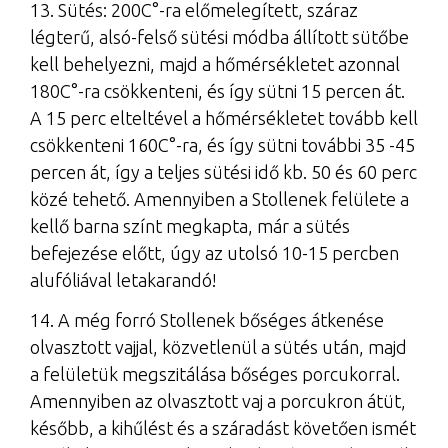
13. Sütés: 200C°-ra előmelegített, száraz
légterű, alsó-felső sütési módba állított sütőbe
kell behelyezni, majd a hőmérsékletet azonnal
180C°-ra csökkenteni, és így sütni 15 percen át.
A 15 perc elteltével a hőmérsékletet tovább kell
csökkenteni 160C°-ra, és így sütni további 35 -45
percen át, így a teljes sütési idő kb. 50 és 60 perc
közé tehető. Amennyiben a Stollenek felülete a
kellő barna színt megkapta, már a sütés
befejezése előtt, úgy az utolsó 10-15 percben
alufóliával letakarandó!
14. A még forró Stollenek bőséges átkenése
olvasztott vajjal, közvetlenül a sütés után, majd
a felületük megszitálása bőséges porcukorral.
Amennyiben az olvasztott vaj a porcukron átüt,
később, a kihűlést és a száradást követően ismét