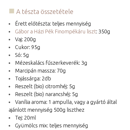
A tészta összetétele
Érett előtészta: teljes mennyiség
Gábor a Házi Pék Finompékáru liszt
: 350g
Vaj: 200g
Cukor: 95g
Só: 5g
Mézeskalács fűszerkeverék: 3g
Marcipán massza: 70g
Tojássárga: 2db
Reszelt (bio) citromhéj: 5g
Reszelt (bio) narancshéj: 5g
Vanília aroma: 1 ampulla, vagy a gyártó által
ajánlott mennyiség 500g liszthez
Tej: 20ml
Gyümölcs mix: teljes mennyiség