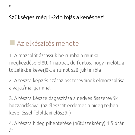
Szükséges még 1-2db tojás a kenéshez!
Az elkészítés menete
1. A mazsolát áztassuk be rumba a munka
megkezdése előtt 1 nappal, de fontos, hogy mielőtt a
töltelékbe keverjük, a rumot szűrjük le róla
2. A tészta képzés száraz összetevőinek elmorzsolása
a vajjal/margarinnal
3. A tészta készre dagasztása a nedves összetevők
hozzáadásával (az élesztőt érdemes a hideg tejben
keveréssel feloldani először)
4. A tészta hideg pihentetése (hűtőszekrény) 1,5 órán
át