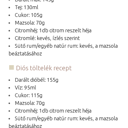
Tej: 130ml
Cukor: 105g
Mazsola: 70g
Citromhéj: 1db citrom reszelt héja
Citromlé: kevés, ízlés szerint
Sütő rum/egyéb natúr rum: kevés, a mazsola
beáztatásához
Diós töltelék recept
Darált dióbél: 155g
Víz: 95ml
Cukor: 115g
Mazsola: 70g
Citromhéj: 1db citrom reszelt héja
Sütő rum/egyéb natúr rum: kevés, a mazsola
beáztatásához