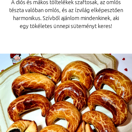
A diós és mákos töltelékek szaftosak, az omlós
tészta valóban omlós, és az ízvilág elképesztően
harmonikus. Szívből ajánlom mindenkinek, aki
egy tökéletes ünnepi süteményt keres!