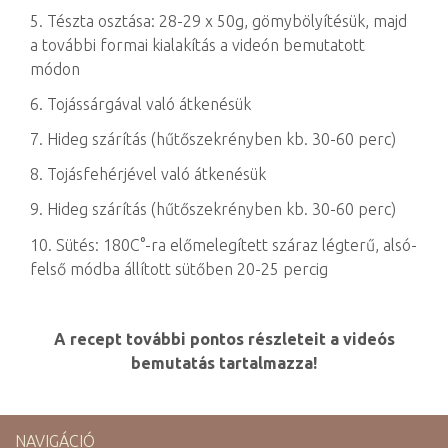
5. Tészta osztása: 28-29 x 50g, gömybölyítésük, majd
a további formai kialakítás a videón bemutatott
módon
6. Tojássárgával való átkenésük
7. Hideg szárítás (hűtőszekrényben kb. 30-60 perc)
8. Tojásfehérjével való átkenésük
9. Hideg szárítás (hűtőszekrényben kb. 30-60 perc)
10. Sütés: 180C°-ra előmelegített száraz légterű, alsó-
felső módba állított sütőben 20-25 percig
A recept további pontos részleteit a videós
bemutatás tartalmazza!
NAVIGÁCIÓ