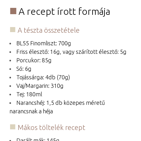
A recept írott formája
A tészta összetétele
BL55 Finomliszt: 700g
Friss élesztő: 16g, vagy szárított élesztő: 5g
Porcukor: 85g
Só: 6g
Tojássárga: 4db (70g)
Vaj/Margarin: 310g
Tej: 180ml
Narancshéj: 1,5 db közepes méretű
narancsnak a héja
Mákos töltelék recept
Darált mák: 145g