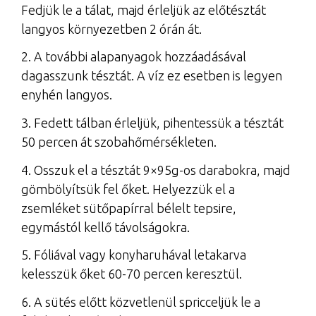
Fedjük le a tálat, majd érleljük az előtésztát
langyos környezetben 2 órán át.
2. A további alapanyagok hozzáadásával
dagasszunk tésztát. A víz ez esetben is legyen
enyhén langyos.
3. Fedett tálban érleljük, pihentessük a tésztát
50 percen át szobahőmérsékleten.
4. Osszuk el a tésztát 9×95g-os darabokra, majd
gömbölyítsük fel őket. Helyezzük el a
zsemléket sütőpapírral bélelt tepsire,
egymástól kellő távolságokra.
5. Fóliával vagy konyharuhával letakarva
kelesszük őket 60-70 percen keresztül.
6. A sütés előtt közvetlenül spricceljük le a