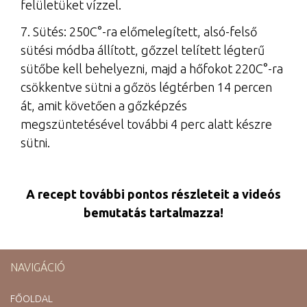
felületüket vízzel.
7. Sütés: 250C°-ra előmelegített, alsó-felső
sütési módba állított, gőzzel telített légterű
sütőbe kell behelyezni, majd a hőfokot 220C°-ra
csökkentve sütni a gőzös légtérben 14 percen
át, amit követően a gőzképzés
megszüntetésével további 4 perc alatt készre
sütni.
A recept további pontos részleteit a videós
bemutatás tartalmazza!
NAVIGÁCIÓ
FŐOLDAL