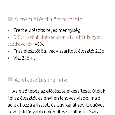
A zsemletészta összetétele
Érett előtészta: teljes mennyiség
D-Star szénhidrátcsökkentett fehér kenyér
lisztkeverék
: 400g
Friss élesztő: 8g, vagy szárított élesztő: 2,2g
Víz: 295ml
Az elkészítés menete
1. Az első lépés az előtészta elkészítése. Oldjuk
fel az élesztőt az enyhén langyos vízbe, majd
adjuk hozzá a lisztet, és egy kanál segítségével
keverjük lágyabb nokedlitészta állagú tésztát.