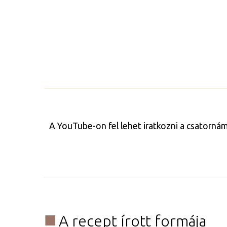
A YouTube-on fel lehet iratkozni a csatorná
A recept írott formája​