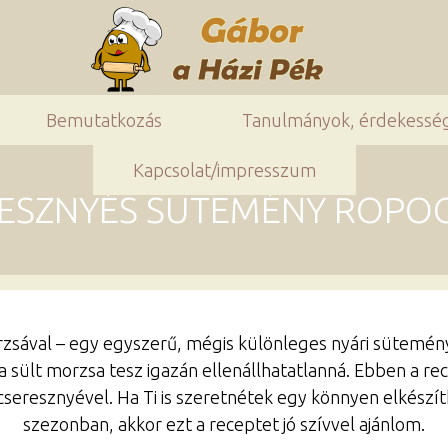
Bemutatkozás
Tanulmányok, érdekessé
Kapcsolat/impresszum
RESZNYÉS SÜTEMÉNY ROPO
sával – egy egyszerű, mégis különleges nyári sütemény,
a sült morzsa tesz igazán ellenállhatatlanná. Ebben a r
eresznyével. Ha Ti is szeretnétek egy könnyen elkészít
szezonban, akkor ezt a receptet jó szívvel ajánlom.