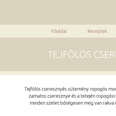
Főoldal
Receptek
TEJFÖLÖS CSE
Tejfölös cseresznyés sütemény ropogós morz
zamatos cseresznye és a tetején ropogósr
minden szelet bőségesen meg van rakva cs