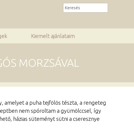
gek
Kiemelt ajánlataim
GÓS MORZSÁVAL
 amelyet a puha tejfölös tészta, a rengeteg
eceptben nem spóroltam a gyümölccsel, így
hető, házias süteményt sütni a cseresznye