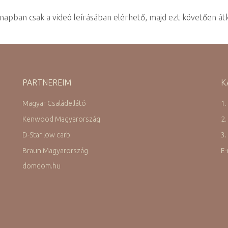
napban csak a videó leírásában elérhető, majd ezt követően átke
PARTNEREIM
K
Magyar Családellátó
1.
Kenwood Magyarország
2.
D-Star low carb
3.
Braun Magyarország
E-
domdom.hu