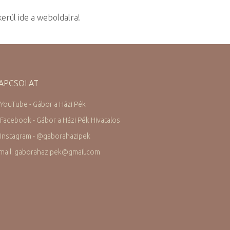
rül ide a weboldalra!​
APCSOLAT
 YouTube - Gábor a Házi Pék
 Facebook - Gábor a Házi Pék Hivatalos
 Instagram -
@
gaborahazipek
mail: gaborahazipek
@
gmail.com