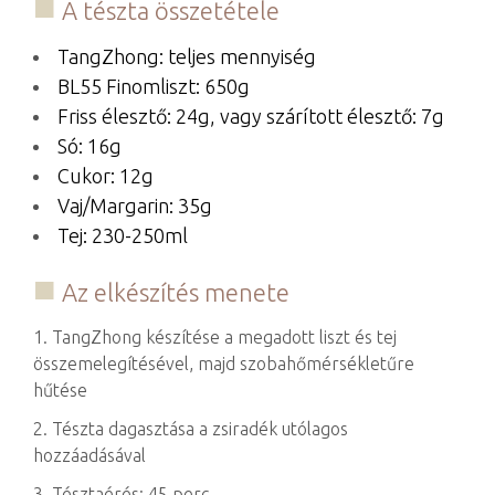
A tészta összetétele
TangZhong: teljes mennyiség
BL55 Finomliszt: 650g
Friss élesztő: 24g, vagy szárított élesztő: 7g
Só: 16g
Cukor: 12g
Vaj/Margarin: 35g
Tej: 230-250ml
Az elkészítés menete
1. TangZhong készítése a megadott liszt és tej
összemelegítésével, majd szobahőmérsékletűre
hűtése
2. Tészta dagasztása a zsiradék utólagos
hozzáadásával
3. Tésztaérés: 45 perc