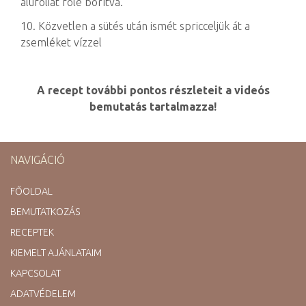
alufóliát fölé borítva.
10. Közvetlen a sütés után ismét spricceljük át a
zsemléket vízzel
A recept további pontos részleteit a videós
bemutatás tartalmazza!
NAVIGÁCIÓ
FŐOLDAL
BEMUTATKOZÁS
RECEPTEK
KIEMELT AJÁNLATAIM
KAPCSOLAT
ADATVÉDELEM