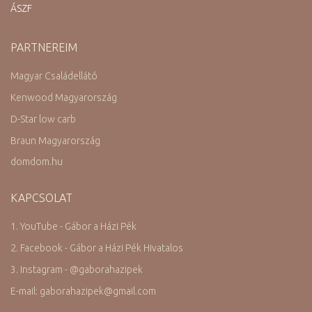
ÁSZF
PARTNEREIM
Magyar Családellátó
Kenwood Magyarország
D-Star low carb
Braun Magyarország
domdom.hu
KAPCSOLAT
1. YouTube - Gábor a Házi Pék
2. Facebook - Gábor a Házi Pék Hivatalos
3. Instagram -
@
gaborahazipek
E-mail: gaborahazipek
@
gmail.com