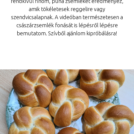
rendkívül finom, puha zsemléket eredményez,
amik tökéletesek reggelire vagy
szendvicsalapnak. A videóban természetesen a
császárzsemlék fonását is lépésről lépésre
bemutatom. Szívből ajánlom kipróbálásra!