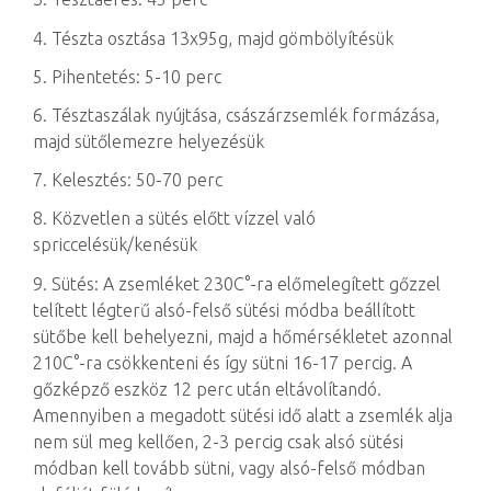
4. Tészta osztása 13x95g, majd gömbölyítésük
5. Pihentetés: 5-10 perc
6. Tésztaszálak nyújtása, császárzsemlék formázása,
majd sütőlemezre helyezésük
7. Kelesztés: 50-70 perc
8. Közvetlen a sütés előtt vízzel való
spriccelésük/kenésük
9. Sütés: A zsemléket 230C°-ra előmelegített gőzzel
telített légterű alsó-felső sütési módba beállított
sütőbe kell behelyezni, majd a hőmérsékletet azonnal
210C°-ra csökkenteni és így sütni 16-17 percig. A
gőzképző eszköz 12 perc után eltávolítandó.
Amennyiben a megadott sütési idő alatt a zsemlék alja
nem sül meg kellően, 2-3 percig csak alsó sütési
módban kell tovább sütni, vagy alsó-felső módban