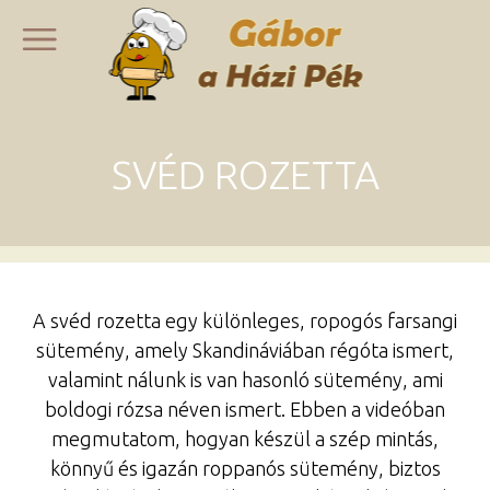
SVÉD ROZETTA
A svéd rozetta egy különleges, ropogós farsangi
sütemény, amely Skandináviában régóta ismert,
valamint nálunk is van hasonló sütemény, ami
boldogi rózsa néven ismert. Ebben a videóban
megmutatom, hogyan készül a szép mintás,
könnyű és igazán roppanós sütemény, biztos