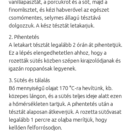
vaníliapasztát, a porcukrot és a sót, majd a
finomlisztet, és kézi habverővel az egészet
csomómentes, selymes állagú tésztává
dolgozzuk. A kész tésztát letakarjuk.
2. Pihentetés
A letakart tésztát legalább 2 órán át pihentetjük.
Ez a lépés elengedhetetlen ahhoz, hogy a
rozetták sütés közben szépen kirajzolódjanak és
igazán roppanósak legyenek.
3. Sütés és tálalás
Bő mennyiségű olajat 170 °C-ra hevítünk, kb.
közepes lángon, és a sütés teljes ideje alatt ezen
a hőmérsékleten tartjuk. A pihentetés után a
tésztát alaposan átkeverjük. A rozetta sütővasat
legalább 1 percre az olajba merítjük, hogy
kellően felforrósodjon.