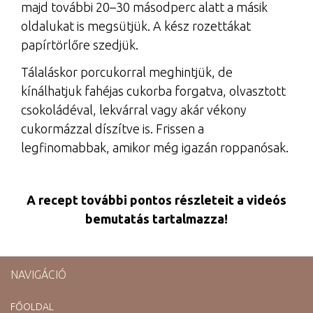
majd további 20–30 másodperc alatt a másik
oldalukat is megsütjük. A kész rozettákat
papírtörlőre szedjük.
Tálaláskor porcukorral meghintjük, de
kínálhatjuk fahéjas cukorba forgatva, olvasztott
csokoládéval, lekvárral vagy akár vékony
cukormázzal díszítve is. Frissen a
legfinomabbak, amikor még igazán roppanósak.
A recept további pontos részleteit a videós
bemutatás tartalmazza!
NAVIGÁCIÓ
FŐOLDAL