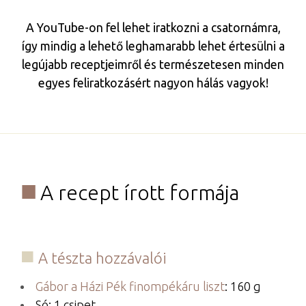
A YouTube-on fel lehet iratkozni a csatornámra,
így mindig a lehető leghamarabb lehet értesülni a
legújabb receptjeimről és természetesen minden
egyes feliratkozásért nagyon hálás vagyok!
A recept írott formája​
A tészta hozzávalói
Gábor a Házi Pék finompékáru liszt
: 160 g
Só: 1 csipet