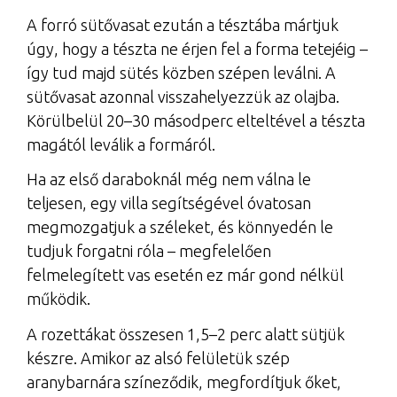
A forró sütővasat ezután a tésztába mártjuk
úgy, hogy a tészta ne érjen fel a forma tetejéig –
így tud majd sütés közben szépen leválni. A
sütővasat azonnal visszahelyezzük az olajba.
Körülbelül 20–30 másodperc elteltével a tészta
magától leválik a formáról.
Ha az első daraboknál még nem válna le
teljesen, egy villa segítségével óvatosan
megmozgatjuk a széleket, és könnyedén le
tudjuk forgatni róla – megfelelően
felmelegített vas esetén ez már gond nélkül
működik.
A rozettákat összesen 1,5–2 perc alatt sütjük
készre. Amikor az alsó felületük szép
aranybarnára színeződik, megfordítjuk őket,