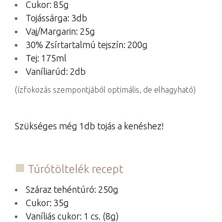
Cukor: 85g
Tojássárga: 3db
Vaj/Margarin: 25g
30% Zsírtartalmú tejszín: 200g
Tej: 175ml
Vaníliarúd: 2db
(ízfokozás szempontjából optimális, de elhagyható)
Szükséges még 1db tojás a kenéshez!
Túrótöltelék recept
Száraz tehéntúró: 250g
Cukor: 35g
Vaníliás cukor: 1 cs. (8g)