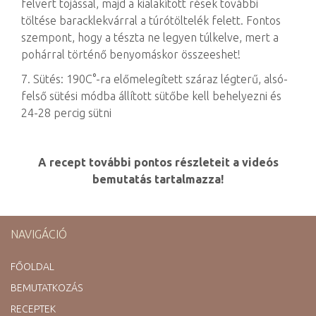
felvert tojással, majd a kialakított rések további
töltése baracklekvárral a túrótöltelék felett. Fontos
szempont, hogy a tészta ne legyen túlkelve, mert a
pohárral történő benyomáskor összeeshet!
7. Sütés: 190C°-ra előmelegített száraz légterű, alsó-
felső sütési módba állított sütőbe kell behelyezni és
24-28 percig sütni
A recept további pontos részleteit a videós
bemutatás tartalmazza!
NAVIGÁCIÓ
FŐOLDAL
BEMUTATKOZÁS
RECEPTEK