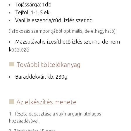
Tojássárga: 1db
Tejföl: 1-1,5 ek.
Vanília eszencia/rúd: ízlés szerint
(ízfokozás szempontjából optimális, de elhagyható)
Mazsolával is ízesíthető ízlés szerint, de nem
kötelező
További töltelékanyag
Baracklekvár: kb. 230g
Az elkészítés menete
1. Tészta dagasztása a vaj/margarin utólagos
hozzáadásával
2. Tésztaérés: 45 perc