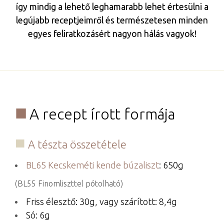
így mindig a lehető leghamarabb lehet értesülni a
legújabb receptjeimről és természetesen minden
egyes feliratkozásért nagyon hálás vagyok!
A recept írott formája
A tészta összetétele
BL65 Kecskeméti kende búzaliszt
: 650g
(BL55 Finomliszttel pótolható)
Friss élesztő: 30g, vagy szárított: 8,4g
Só: 6g