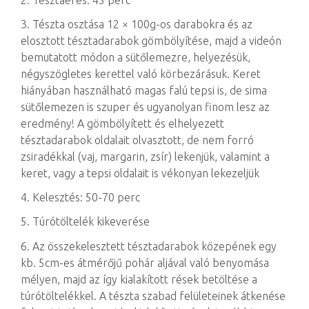
3. Tészta osztása 12 × 100g-os darabokra és az
elosztott tésztadarabok gömbölyítése, majd a videón
bemutatott módon a sütőlemezre, helyezésük,
négyszögletes kerettel való körbezárásuk. Keret
hiányában használható magas falú tepsi is, de sima
sütőlemezen is szuper és ugyanolyan finom lesz az
eredmény! A gömbölyített és elhelyezett
tésztadarabok oldalait olvasztott, de nem forró
zsiradékkal (vaj, margarin, zsír) lekenjük, valamint a
keret, vagy a tepsi oldalait is vékonyan lekezeljük
4. Kelesztés: 50-70 perc
5. Túrótöltelék kikeverése
6. Az összekelesztett tésztadarabok közepének egy
kb. 5cm-es átmérőjű pohár aljával való benyomása
mélyen, majd az így kialakított rések betöltése a
túrótöltelékkel. A tészta szabad felületeinek átkenése