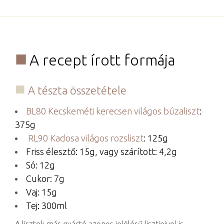
A recept írott formája
A tészta összetétele
BL80 Kecskeméti kerecsen világos búzaliszt
:
375g
RL90 Kadosa világos rozsliszt
: 125g
Friss élesztő: 15g, vagy szárított: 4,2g
Só: 12g
Cukor: 7g
Vaj: 15g
Tej: 300ml