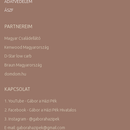
ADATVÉDELEM
ÁSZF
PARTNEREIM
Magyar Családellátó
Kenwood Magyarország
D-Star low carb
Braun Magyarország
domdom.hu
KAPCSOLAT
1. YouTube - Gábor a Házi Pék
2. Facebook - Gábor a Házi Pék Hivatalos
3. Instagram -
@
gaborahazipek
E-mail: gaborahazipek
@
gmail.com