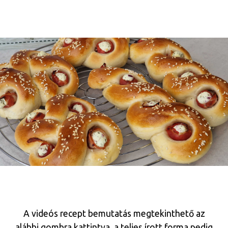
A videós recept bemutatás megtekinthető az
alábbi gombra kattintva, a teljes írott forma pedig