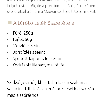
A lisztek más gyártó azonos jelölésű lisztjeivel is
helyettesíthetők, de a prémium minőség érdekében
szeretettel ajánlom a Magyar Családellátó termékeit!
A túrótöltelék összetétele
Túró: 250g
Tejföl: 50g
Só: ízlés szerint
Bors: ízlés szerint
Aprított kapor: ízlés szerint
Kockázott lilahagyma: fél fej
Szükséges még kb. 2 tálca bacon szalonna,
valamint 1db tojás a kenéshez, esetleg szezám
mag a szóráshoz.