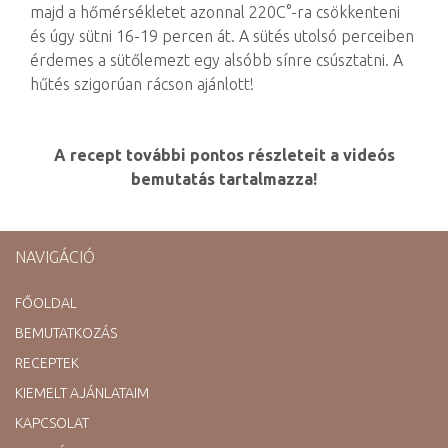
majd a hőmérsékletet azonnal 220C°-ra csökkenteni
és úgy sütni 16-19 percen át. A sütés utolsó perceiben
érdemes a sütőlemezt egy alsóbb sínre csúsztatni. A
hűtés szigorúan rácson ajánlott!
A recept további pontos részleteit a videós
bemutatás tartalmazza!
NAVIGÁCIÓ
FŐOLDAL
BEMUTATKOZÁS
RECEPTEK
KIEMELT AJÁNLATAIM
KAPCSOLAT