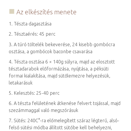
Az elkészítés menete
1. Tészta dagasztása
2. Tésztaérés: 45 perc
3. A túró töltelék bekeverése, 24 kisebb gombócra
osztása, a gombócok baconbe csavarása
4. Tészta osztása 6 × 140g súlyra, majd az elosztott
tésztadarabok előformázása, nyújtása, a péksüti
formai kialakítása, majd sütőlemezre helyezésük,
letakarásuk
5. Kelesztés: 25-40 perc
6. A tészta felületének átkenése felvert tojással, majd
szezámmaggal való megszórásuk
7. Sütés: 240C°-ra előmelegített száraz légterű, alsó-
felső sütési módba állított sütőbe kell behelyezni,