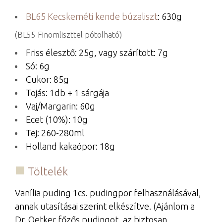
BL65 Kecskeméti kende búzaliszt
: 630g
(BL55 Finomliszttel pótolható)
Friss élesztő: 25g, vagy szárított: 7g
Só: 6g
Cukor: 85g
Tojás: 1db + 1 sárgája
Vaj/Margarin: 60g
Ecet (10%): 10g
Tej: 260-280ml
Holland kakaópor: 18g
Töltelék
Vanília puding 1cs. pudingpor felhasználásával,
annak utasításai szerint elkészítve. (Ajánlom a
Dr. Oetker főzős pudingot, az biztosan