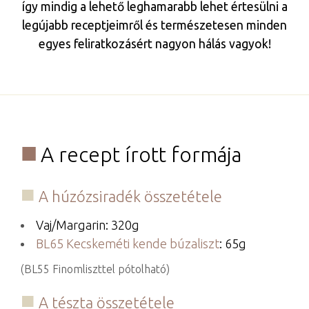
így mindig a lehető leghamarabb lehet értesülni a
legújabb receptjeimről és természetesen minden
egyes feliratkozásért nagyon hálás vagyok!
A recept írott formája
A húzózsiradék összetétele
Vaj/Margarin: 320g
BL65 Kecskeméti kende búzaliszt
: 65g
(BL55 Finomliszttel pótolható)
A tészta összetétele