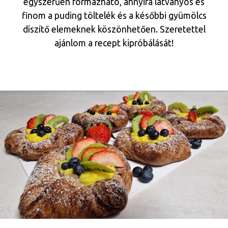
egyszerűen formázható, annyira látványos és
finom a puding töltelék és a későbbi gyümölcs
díszítő elemeknek köszönhetően. Szeretettel
ajánlom a recept kipróbálását!