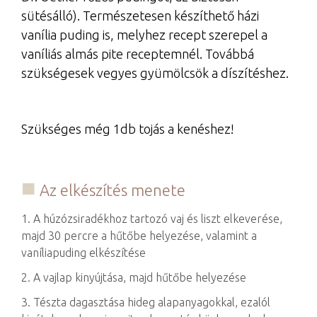
sütésálló). Természetesen készíthető házi
vanília puding is, melyhez recept szerepel a
vaníliás almás pite receptemnél. Továbbá
szükségesek vegyes gyümölcsök a díszítéshez.
Szükséges még 1db tojás a kenéshez!
Az elkészítés menete
1. A húzózsiradékhoz tartozó vaj és liszt elkeverése,
majd 30 percre a hűtőbe helyezése, valamint a
vaníliapuding elkészítése
2. A vajlap kinyújtása, majd hűtőbe helyezése
3. Tészta dagasztása hideg alapanyagokkal, ezalól