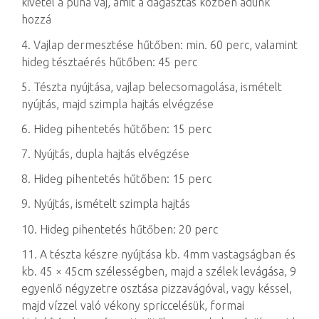
kivétel a puha vaj, amit a dagasztás közben adunk
hozzá
4. Vajlap dermesztése hűtőben: min. 60 perc, valamint
hideg tésztaérés hűtőben: 45 perc
5. Tészta nyújtása, vajlap belecsomagolása, ismételt
nyújtás, majd szimpla hajtás elvégzése
6. Hideg pihentetés hűtőben: 15 perc
7. Nyújtás, dupla hajtás elvégzése
8. Hideg pihentetés hűtőben: 15 perc
9. Nyújtás, ismételt szimpla hajtás
10. Hideg pihentetés hűtőben: 20 perc
11. A tészta készre nyújtása kb. 4mm vastagságban és
kb. 45 × 45cm szélességben, majd a szélek levágása, 9
egyenlő négyzetre osztása pizzavágóval, vagy késsel,
majd vízzel való vékony spriccelésük, formai