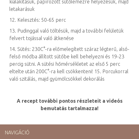
kialakításuk, papírozott sütőlemezre helyezésük, majd
letakarásuk
12. Kelesztés: 50-65 perc
13. Pudinggal való töltésük, majd a további felületük
felvert tojással való átkenése
14. Sütés: 230C°-ra előmelegített száraz légterű, alsó-
felső módba állított sütőbe kell behelyezni és 19-23
percig sütni. A sütési hőmérsékletet az első 5 perc
eltelte után 200C°-ra kell csökkenteni! 15. Porcukorral
való szitálás, majd gyümölcsökkel dekorálás
A recept további pontos részleteit a videós
bemutatás tartalmazza!
NAVIGÁCIÓ