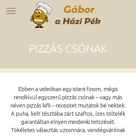
PIZZÁS CSÓNAK
Ebben a videóban egy isteni finom, mégis
rendkívül egyszerű pizzás csónak – vagy más
néven pizzás kifli – receptet mutatok be nektek.
A puha, kelt tésztába zárt szaftos, ízes töltelék
garantáltan elnyeri mindenki tetszését.
Tökéletes választás uzsonnára, vendégvárónak