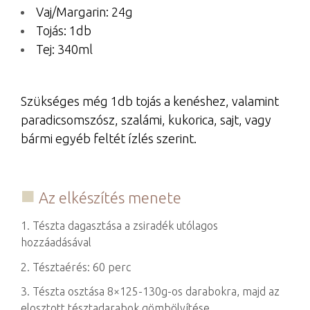
Vaj/Margarin: 24g
Tojás: 1db
Tej: 340ml
Szükséges még 1db tojás a kenéshez, valamint
paradicsomszósz, szalámi, kukorica, sajt, vagy
bármi egyéb feltét ízlés szerint.
Az elkészítés menete
1. Tészta dagasztása a zsiradék utólagos
hozzáadásával
2. Tésztaérés: 60 perc
3. Tészta osztása 8×125-130g-os darabokra, majd az
elosztott tésztadarabok gömbölyítése