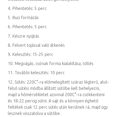
4. Pihentetés: 5 perc
5. Buci formázás
6. Pihentetés: 5 perc
7. Készre nyújtás
8. Felvert tojással való átkenés
9. Kelesztés: 15-25 perc
10. Megvágás, csónak forma kialakítása, töltés
11. További kelesztés: 10 perc
12. Sütés: 220C°-ra előmelegített száraz légterű, alsó-
felső sütési módba állított sütőbe kell behelyezni,
majd a hőmérsékletet azonnal 200C°-ra csökkenteni
és 18-22 percig sütni. A sajt és a könnyen éghető
feltétek csak 12 perc sütés után kerülnek rá, majd úgy
lesznek visszatolva a sütőbe.