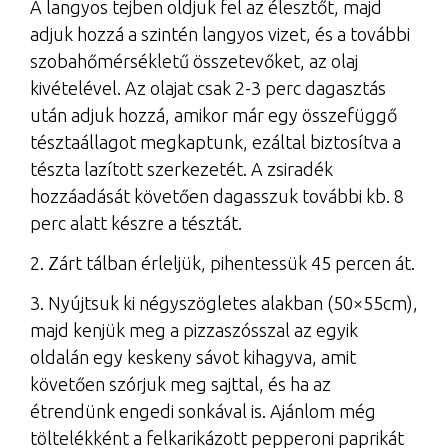
A langyos tejben oldjuk fel az élesztőt, majd
adjuk hozzá a szintén langyos vizet, és a további
szobahőmérsékletű összetevőket, az olaj
kivételével. Az olajat csak 2-3 perc dagasztás
után adjuk hozzá, amikor már egy összefüggő
tésztaállagot megkaptunk, ezáltal biztosítva a
tészta lazított szerkezetét. A zsiradék
hozzáadását követően dagasszuk további kb. 8
perc alatt készre a tésztát.
2. Zárt tálban érleljük, pihentessük 45 percen át.
3. Nyújtsuk ki négyszögletes alakban (50×55cm),
majd kenjük meg a pizzaszósszal az egyik
oldalán egy keskeny sávot kihagyva, amit
követően szórjuk meg sajttal, és ha az
étrendünk engedi sonkával is. Ajánlom még
töltelékként a felkarikázott pepperoni paprikát