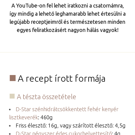
A YouTube-on fel lehet iratkozni a csatornámra,
így mindig a lehető leghamarabb lehet értesülni a
legújabb receptjeimről és természetesen minden
egyes feliratkozásért nagyon hálás vagyok!
A recept írott formája
​A tészta összetétele
D-Star szénhidrátcsökkentett fehér kenyér
lisztkeverék
: 460g
Friss élesztő: 16g, vagy szárított élesztő: 4,5g
D-Star négyszer édes cukorhelyettesítő
: 4g