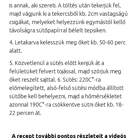
is annak, aki szereti. A töltés után tekerjük fel,
majd vágjunk ki a tekercsből kb. 2cm vastagságú
csigákat, melyeket helyezzünk egymástól kellő
távolságra sütőpapírral bélelt tepsiken.
4. Letakarva kelesszük meg őket kb. 50-60 perc
alatt.
5. Közvetlenül a sütés előtt kenjük át a
felületüket felvert tojással, majd szórjuk meg
őket reszelt sajttal. 6. Sütés: 220C°-ra
előmelegített, alsó-felső sütési módba állított
sütőbe kell behelyezni, majd a hőmérsékletet
azonnal 190C°-ra csökkentve sütni őket kb. 18-
22 percen át.
A recept további pontos részleteit a videós