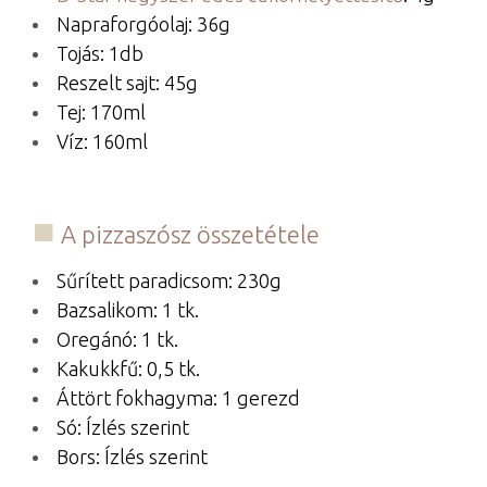
Napraforgóolaj: 36g
Tojás: 1db
Reszelt sajt: 45g
Tej: 170ml
Víz: 160ml
A pizzaszósz összetétele
Sűrített paradicsom: 230g
Bazsalikom: 1 tk.
Oregánó: 1 tk.
Kakukkfű: 0,5 tk.
Áttört fokhagyma: 1 gerezd
Só: Ízlés szerint
Bors: Ízlés szerint