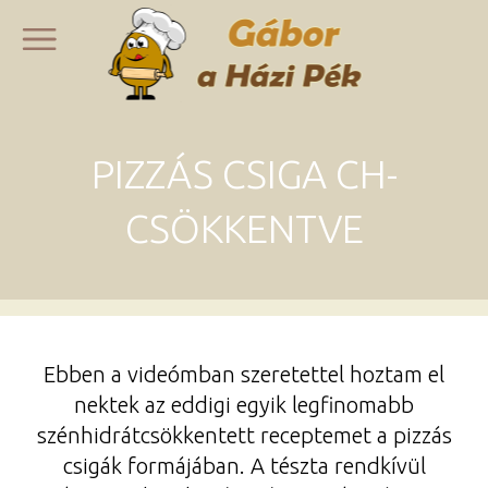
PIZZÁS CSIGA CH-
CSÖKKENTVE
Ebben a videómban szeretettel hoztam el
nektek az eddigi egyik legfinomabb
szénhidrátcsökkentett receptemet a pizzás
csigák formájában. A tészta rendkívül