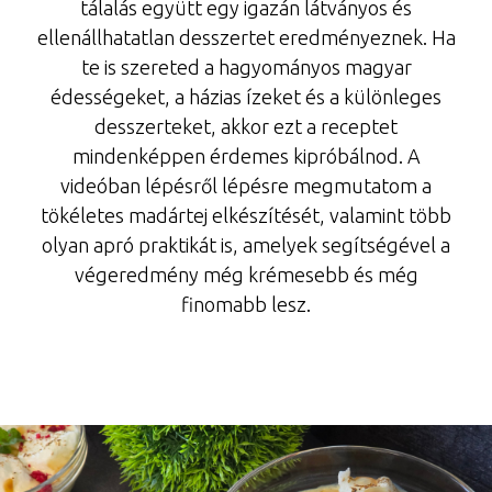
tálalás együtt egy igazán látványos és
ellenállhatatlan desszertet eredményeznek. Ha
te is szereted a hagyományos magyar
édességeket, a házias ízeket és a különleges
desszerteket, akkor ezt a receptet
mindenképpen érdemes kipróbálnod. A
videóban lépésről lépésre megmutatom a
tökéletes madártej elkészítését, valamint több
olyan apró praktikát is, amelyek segítségével a
végeredmény még krémesebb és még
finomabb lesz.