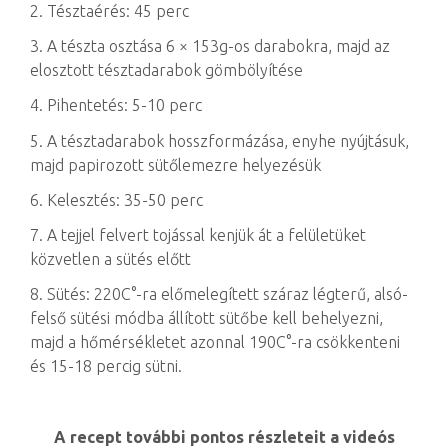
2. Tésztaérés: 45 perc
3. A tészta osztása 6 × 153g-os darabokra, majd az
elosztott tésztadarabok gömbölyítése
4. Pihentetés: 5-10 perc
5. A tésztadarabok hosszformázása, enyhe nyújtásuk,
majd papirozott sütőlemezre helyezésük
6. Kelesztés: 35-50 perc
7. A tejjel felvert tojással kenjük át a felületüket
közvetlen a sütés előtt
8. Sütés: 220C°-ra előmelegített száraz légterű, alsó-
felső sütési módba állított sütőbe kell behelyezni,
majd a hőmérsékletet azonnal 190C°-ra csökkenteni
és 15-18 percig sütni.
A recept további pontos részleteit a videós