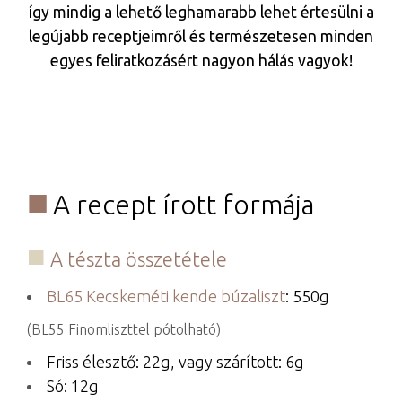
így mindig a lehető leghamarabb lehet értesülni a
legújabb receptjeimről és természetesen minden
egyes feliratkozásért nagyon hálás vagyok!
A recept írott formája
A tészta összetétele
BL65 Kecskeméti kende búzaliszt
: 550g
(BL55 Finomliszttel pótolható)
Friss élesztő: 22g, vagy szárított: 6g
Só: 12g