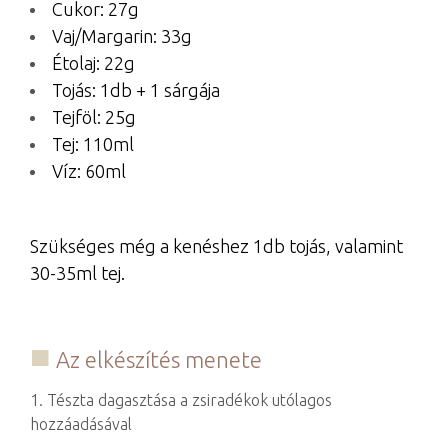
Cukor: 27g
Vaj/Margarin: 33g
Étolaj: 22g
Tojás: 1db + 1 sárgája
Tejföl: 25g
Tej: 110ml
Víz: 60ml
Szükséges még a kenéshez 1db tojás, valamint
30-35ml tej.
Az elkészítés menete
1. Tészta dagasztása a zsiradékok utólagos
hozzáadásával