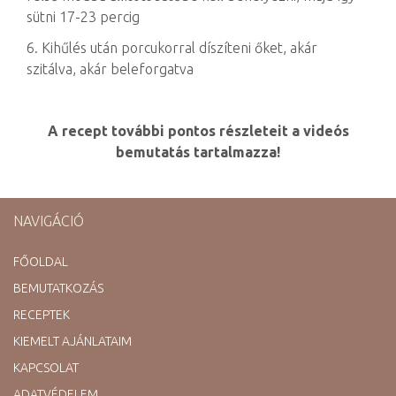
sütni 17-23 percig
6. Kihűlés után porcukorral díszíteni őket, akár
szitálva, akár beleforgatva
A recept további pontos részleteit a videós
bemutatás tartalmazza!
NAVIGÁCIÓ
FŐOLDAL
BEMUTATKOZÁS
RECEPTEK
KIEMELT AJÁNLATAIM
KAPCSOLAT
ADATVÉDELEM