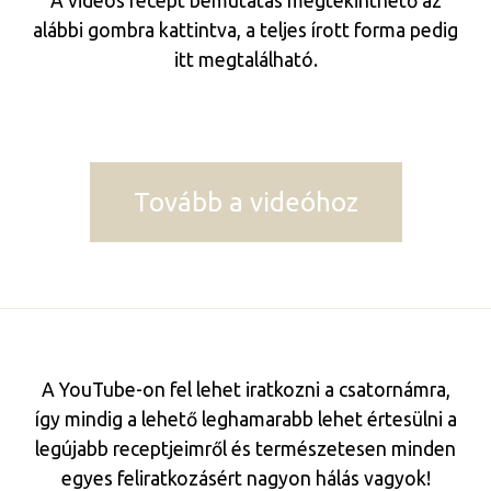
A videós recept bemutatás megtekinthető az
alábbi gombra kattintva, a teljes írott forma pedig
itt megtalálható.
Tovább a videóhoz
A YouTube-on fel lehet iratkozni a csatornámra,
így mindig a lehető leghamarabb lehet értesülni a
legújabb receptjeimről és természetesen minden
egyes feliratkozásért nagyon hálás vagyok!