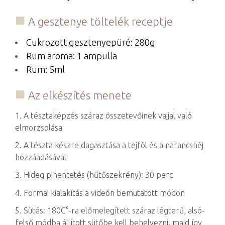
A gesztenye töltelék receptje
Cukrozott gesztenyepüré: 280g
Rum aroma: 1 ampulla
Rum: 5ml
Az elkészítés menete
1. A tésztaképzés száraz összetevőinek vajjal való
elmorzsolása
2. A tészta készre dagasztása a tejföl és a narancshéj
hozzáadásával
3. Hideg pihentetés (hűtőszekrény): 30 perc
4. Formai kialakítás a videón bemutatott módon
5. Sütés: 180C°-ra előmelegített száraz légterű, alsó-
felső módba állított sütőbe kell behelyezni, majd így