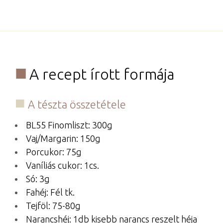
A recept írott formája
A tészta összetétele
BL55 Finomliszt: 300g
Vaj/Margarin: 150g
Porcukor: 75g
Vaníliás cukor: 1cs.
Só: 3g
Fahéj: Fél tk.
Tejföl: 75-80g
Narancshéj: 1db kisebb narancs reszelt héja