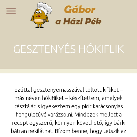
GESZTENYÉS HÓKIFLIK
Ezúttal gesztenyemasszával töltött kifliket –
más néven hókifliket – készítettem, amelyek
tésztáját is igyekeztem egy picit karácsonyias
hangulatúvá varázsolni. Mindezek mellett a
recept egyszerű, könnyen követhető, így bárki
bátran nekiláthat. Bízom benne, hogy tetszik az