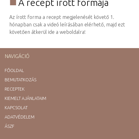
A recept írott formája​
​Az írott forma a recept megjelenését követő 1.
hónapban csak a videó leírásában elérhető, majd ezt
követően átkerül ide a weboldalra!​
NAVIGÁCIÓ
FŐOLDAL
BEMUTATKOZÁS
RECEPTEK
KIEMELT AJÁNLATAIM
KAPCSOLAT
ADATVÉDELEM
ÁSZF