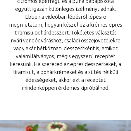
citromos eperragu és a puha babapiskóta
együtt igazán különleges ízélményt adnak.
Ebben a videóban lépésről lépésre
megmutatom, hogyan készül ez a krémes epres
tiramisu pohárdesszert. Tökéletes választás
nyári vendégváráshoz, családi összejövetelekre
vagy akár hétköznapi desszertként is, amikor
valami látványos, mégis egyszerű receptet
keresünk. Ha szereted az epres desszerteket, a
tiramisut, a pohárkrémeket és a sütés nélküli
édességeket, akkor ezt a receptet
mindenképpen érdemes kipróbálnod.