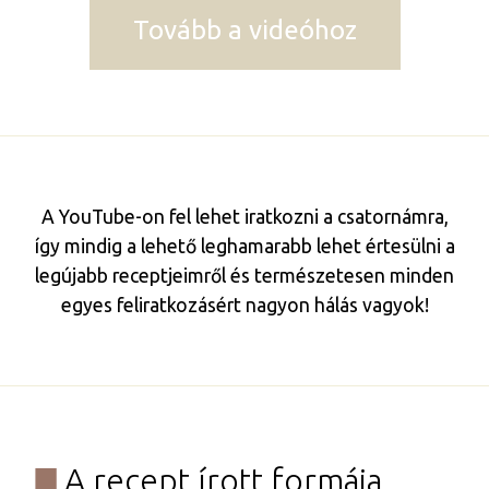
Tovább a videóhoz
A YouTube-on fel lehet iratkozni a csatornámra,
így mindig a lehető leghamarabb lehet értesülni a
legújabb receptjeimről és természetesen minden
egyes feliratkozásért nagyon hálás vagyok!
A recept írott formája​