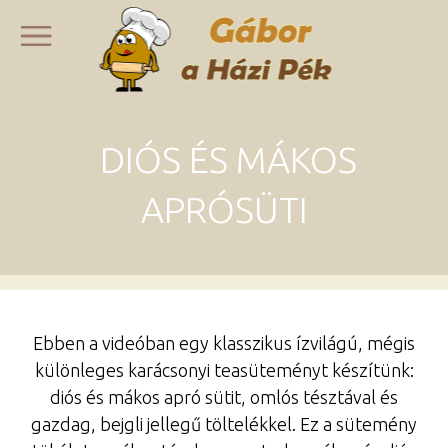
DIÓS ÉS MÁKOS
APRÓSÜTI
Ebben a videóban egy klasszikus ízvilágú, mégis
különleges karácsonyi teasüteményt készítünk:
diós és mákos apró sütit, omlós tésztával és
gazdag, bejgli jellegű töltelékkel. Ez a sütemény