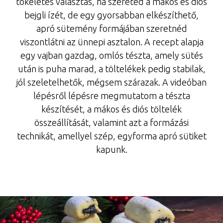
tökéletes választás, ha szereted a mákos és diós
bejgli ízét, de egy gyorsabban elkészíthető,
apró sütemény formájában szeretnéd
viszontlátni az ünnepi asztalon. A recept alapja
egy vajban gazdag, omlós tészta, amely sütés
után is puha marad, a töltelékek pedig stabilak,
jól szeletelhetők, mégsem szárazak. A videóban
lépésről lépésre megmutatom a tészta
készítését, a mákos és diós töltelék
összeállítását, valamint azt a formázási
technikát, amellyel szép, egyforma apró sütiket
kapunk.