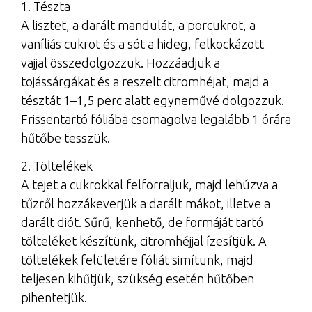
1. Tészta
A lisztet, a darált mandulát, a porcukrot, a
vaníliás cukrot és a sót a hideg, felkockázott
vajjal összedolgozzuk. Hozzáadjuk a
tojássárgákat és a reszelt citromhéjat, majd a
tésztát 1–1,5 perc alatt egyneművé dolgozzuk.
Frissentartó fóliába csomagolva legalább 1 órára
hűtőbe tesszük.
2. Töltelékek
A tejet a cukrokkal felforraljuk, majd lehúzva a
tűzről hozzákeverjük a darált mákot, illetve a
darált diót. Sűrű, kenhető, de formáját tartó
tölteléket készítünk, citromhéjjal ízesítjük. A
töltelékek felületére fóliát simítunk, majd
teljesen kihűtjük, szükség esetén hűtőben
pihentetjük.