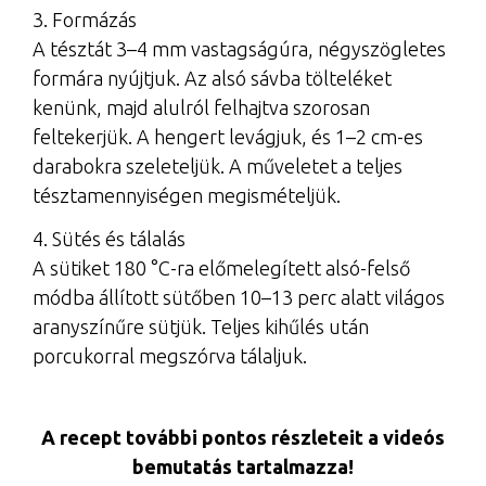
3. Formázás
A tésztát 3–4 mm vastagságúra, négyszögletes
formára nyújtjuk. Az alsó sávba tölteléket
kenünk, majd alulról felhajtva szorosan
feltekerjük. A hengert levágjuk, és 1–2 cm-es
darabokra szeleteljük. A műveletet a teljes
tésztamennyiségen megismételjük.
4. Sütés és tálalás
A sütiket 180 °C-ra előmelegített alsó-felső
módba állított sütőben 10–13 perc alatt világos
aranyszínűre sütjük. Teljes kihűlés után
porcukorral megszórva tálaljuk.
A recept további pontos részleteit a videós
bemutatás tartalmazza!