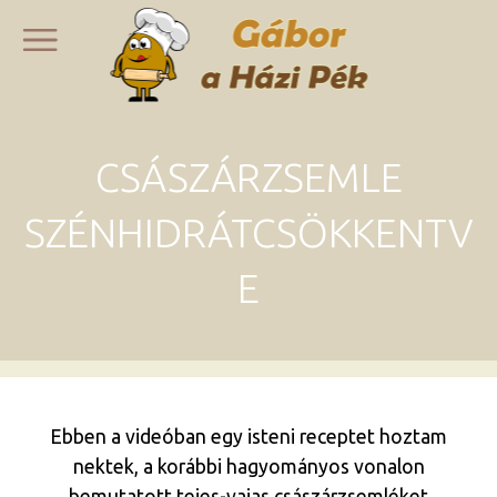
CSÁSZÁRZSEMLE
SZÉNHIDRÁTCSÖKKENTV
E
Ebben a videóban egy isteni receptet hoztam
nektek, a korábbi hagyományos vonalon
bemutatott tejes-vajas császárzsemléket