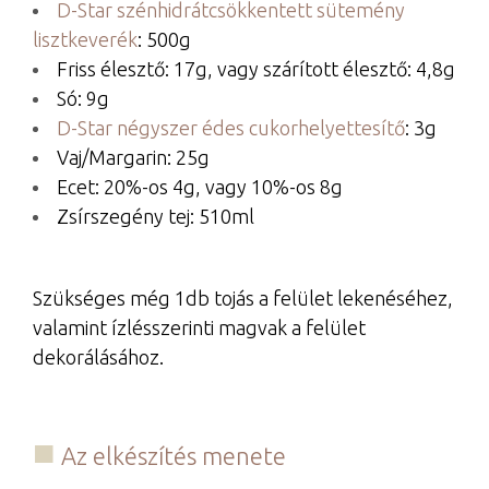
D-Star szénhidrátcsökkentett sütemény
lisztkeverék
: 500g
Friss élesztő: 17g, vagy szárított élesztő: 4,8g
Só: 9g
D-Star négyszer édes cukorhelyettesítő
: 3g
Vaj/Margarin: 25g
Ecet: 20%-os 4g, vagy 10%-os 8g
Zsírszegény tej: 510ml
Szükséges még 1db tojás a felület lekenéséhez,
valamint ízlésszerinti magvak a felület
dekorálásához.
Az elkészítés menete