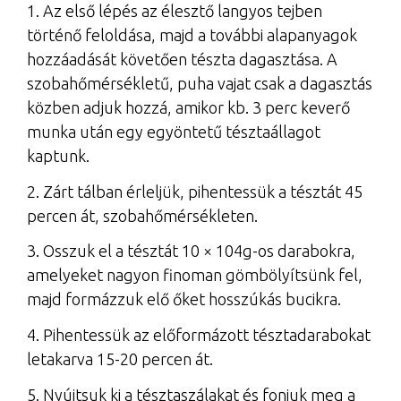
1. Az első lépés az élesztő langyos tejben
történő feloldása, majd a további alapanyagok
hozzáadását követően tészta dagasztása. A
szobahőmérsékletű, puha vajat csak a dagasztás
közben adjuk hozzá, amikor kb. 3 perc keverő
munka után egy egyöntetű tésztaállagot
kaptunk.
2. Zárt tálban érleljük, pihentessük a tésztát 45
percen át, szobahőmérsékleten.
3. Osszuk el a tésztát 10 × 104g-os darabokra,
amelyeket nagyon finoman gömbölyítsünk fel,
majd formázzuk elő őket hosszúkás bucikra.
4. Pihentessük az előformázott tésztadarabokat
letakarva 15-20 percen át.
5. Nyújtsuk ki a tésztaszálakat és fonjuk meg a