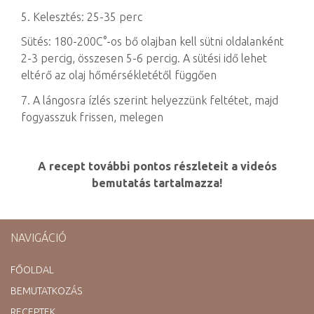
5. Kelesztés: 25-35 perc
Sütés: 180-200C°-os bő olajban kell sütni oldalanként
2-3 percig, összesen 5-6 percig. A sütési idő lehet
eltérő az olaj hőmérsékletétől függően
7. A lángosra ízlés szerint helyezzünk feltétet, majd
fogyasszuk frissen, melegen
A recept további pontos részleteit a videós
bemutatás tartalmazza!
NAVIGÁCIÓ
FŐOLDAL
BEMUTATKOZÁS
RECEPTEK