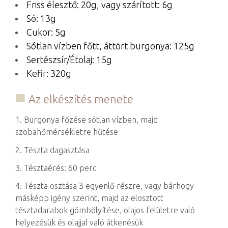
Friss élesztő: 20g, vagy szárított: 6g
Só: 13g
Cukor: 5g
Sótlan vízben főtt, áttört burgonya: 125g
Sertészsír/Étolaj: 15g
Kefir: 320g
Az elkészítés menete
1. Burgonya főzése sótlan vízben, majd
szobahőmérsékletre hűtése
2. Tészta dagasztása
3. Tésztaérés: 60 perc
4. Tészta osztása 3 egyenlő részre, vagy bárhogy
másképp igény szerint, majd az elosztott
tésztadarabok gömbölyítése, olajos felületre való
helyezésük és olajjal való átkenésük