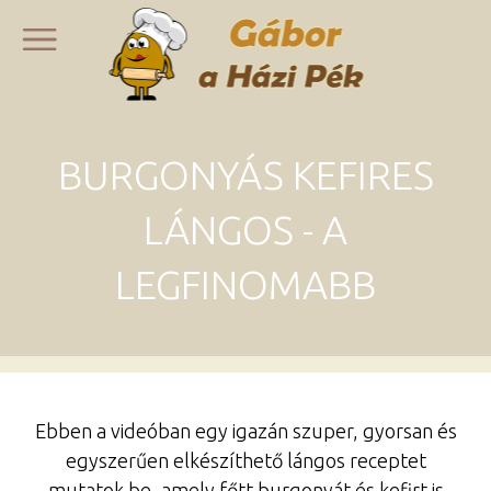
BURGONYÁS KEFIRES
LÁNGOS - A
LEGFINOMABB
Ebben a videóban egy igazán szuper, gyorsan és
egyszerűen elkészíthető lángos receptet
mutatok be, amely főtt burgonyát és kefirt is