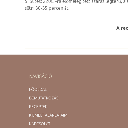
5. Sütés: 220C°-ra előmelegített száraz légterű, a
sütni 30-35 percen át.
A rec
NAVIGÁCIÓ
FŐOLDAL
BEMUTATKOZÁS
RECEPTEK
KIEMELT AJÁNLATAIM
KAPCSOLAT