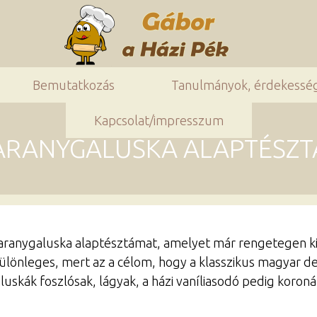
Bemutatkozás
Tanulmányok, érdekessé
Kapcsolat/impresszum
ARANYGALUSKA ALAPTÉSZT
ranygaluska alaptésztámat, amelyet már rengetegen kipr
ülönleges, mert az a célom, hogy a klasszikus magyar d
skák foszlósak, lágyak, a házi vaníliasodó pedig koronát