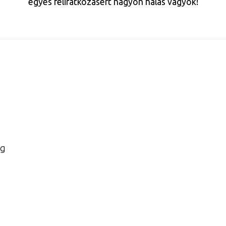
egyes feliratkozásért nagyon hálás vagyok!
5g