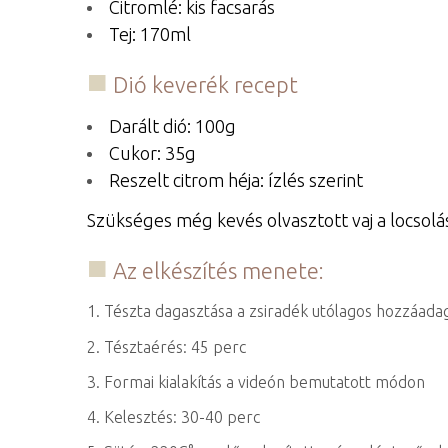
Citromlé: kis facsarás
Tej: 170ml
Dió keverék recept
Darált dió: 100g
Cukor: 35g
Reszelt citrom héja: ízlés szerint
Szükséges még kevés olvasztott vaj a locsol
Az elkészítés menete:
1. Tészta dagasztása a zsiradék utólagos hozzáada
2. Tésztaérés: 45 perc
3. Formai kialakítás a videón bemutatott módon
4. Kelesztés: 30-40 perc