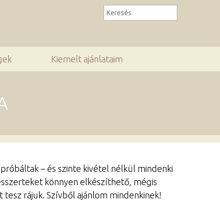
gek
Kiemelt ajánlataim
A
óbáltak – és szinte kivétel nélkül mindenki
esszerteket könnyen elkészíthető, mégis
 tesz rájuk. Szívből ajánlom mindenkinek!