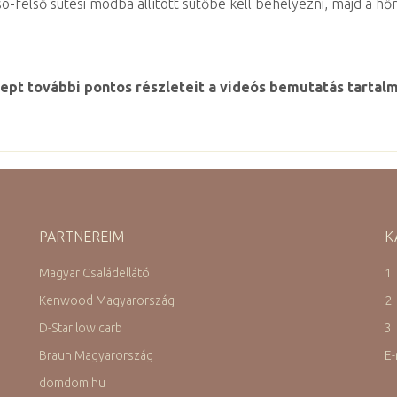
lsó-felső sütési módba állított sütőbe kell behelyezni, majd a 
ept további pontos részleteit a videós bemutatás tartal
PARTNEREIM
K
Magyar Családellátó
1.
Kenwood Magyarország
2.
D-Star low carb
3.
Braun Magyarország
E-
domdom.hu