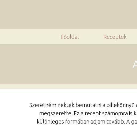
Főoldal
Receptek
Szeretném nektek bemutatni a pillekönnyű a
megszerette. Ez a recept számomra is k
különleges formában adjam tovább. A galu