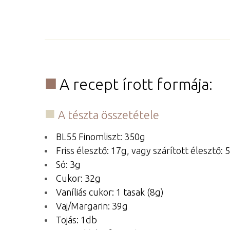
A recept írott formája:
A tészta összetétele
BL55 Finomliszt: 350g
Friss élesztő: 17g, vagy szárított élesztő: 
Só: 3g
Cukor: 32g
Vaníliás cukor: 1 tasak (8g)
Vaj/Margarin: 39g
Tojás: 1db