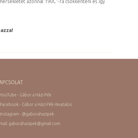
hőmérsékletet azonnal 190C°-ra csökkenteni és így
mazza!
APCSOLAT
 YouTube - Gábor a Házi Pék
 Facebook - Gábor a Házi Pék Hivatalos
 Instagram -
@
gaborahazipek
mail: gaborahazipek
@
gmail.com